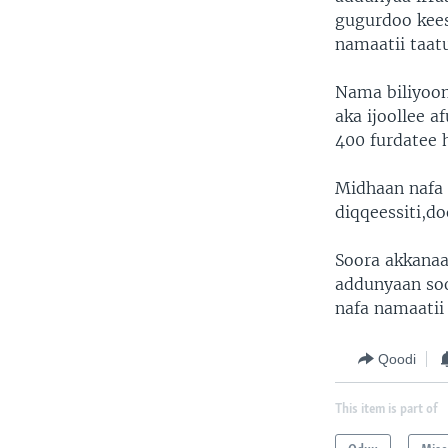
gugurdoo kees
namaatii taatu
Nama biliyoon
aka ijoollee 
400 furdatee 
Midhaan nafa 
diqqeessiti,do
Soora akkanaa
addunyaan soo
nafa namaatii 
Qoodi
This item is part of