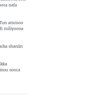
oora nafa
ba.Tun ammoo
fi miliyoona
arka shaniin
akka
inuu soora