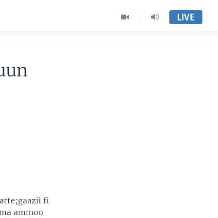
LIVE
uun
tte;gaazii fi
.Amma ammoo