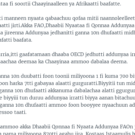
a fi soortii Chaayinaalleen ya Afrikaatti baafatte.
tti manneen nyaata qabaachuu qofaa mitii naannoleellee
kaatti jirti.Akka FAO,Dhaabii Nyaataa fi Qonnaa Addunya
la jireenna Addunyaa jedhanitti ganna 10n dhufaatti midh
afatti baafata.
rria,itti gaafatamaan dhaaba OECD jedhutti addunyaa irr
qaachaa deemaa ka Chaayinaa ammoo dabalaa deema.
na 10n duubatti foon toonii miliyoona 1 fi kuma 700 bita
oon harka 7tti gabayaa alaatti gurguratti.Biyyitii tun mi
 ganna 10n dhufaatti akkanuma dabalachaa alatti ggurgu
e biyyiii tun duruu addunyaa irratti biyya aanan bitachu
, ganna 10n dhufaatti ammoo foon booyyee nyaachuun a
ssoo taati.
 ammoo akka Dhaabii Qonnaa fi Nyaata Addunyaa FAOn j
a nama miliyoona 870tti agabu jira. Kostaas Istaamulis