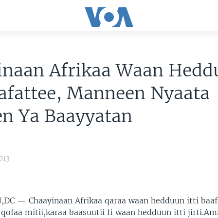
inaan Afrikaa Waan Hedd
aafattee, Manneen Nyaata
een Ya Baayyatan
013
N,DC —
Chaayinaan Afrikaa qaraa waan hedduun itti baafa
u qofaa mitii,karaa baasuutii fi waan hedduun itti jirti