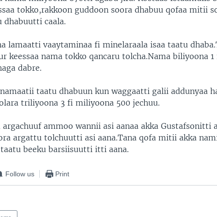
saa tokko,rakkoon guddoon soora dhabuu qofaa mitii s
 dhabuutti caala.
a lamaatti vaaytaminaa fi minelaraala isaa taatu dha
afur keessaa nama tokko qancaru tolcha.Nama biliyoona 1 
haga dabre.
namaatii taatu dhabuun kun waggaatti galii addunyaa h
olara triliyoona 3 fi miliyoona 500 jechuu.
 argachuuf ammoo wannii asi aanaa akka Gustafsonitti 
ra argattu tolchuutti asi aana.Tana qofa mitii akka nam
taatu beeku barsiisuutti itti aana.
Follow us
Print