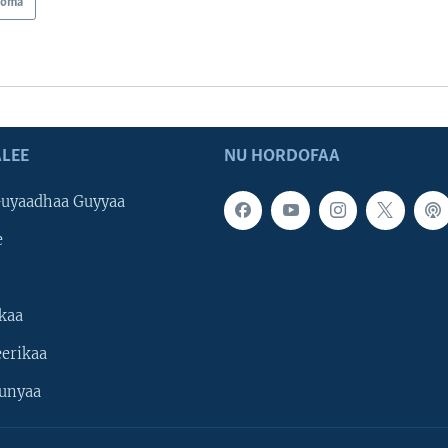
ooma
LEE
NU HORDOFAA
uyaadhaa Guyyaa
e
kaa
erikaa
unyaa