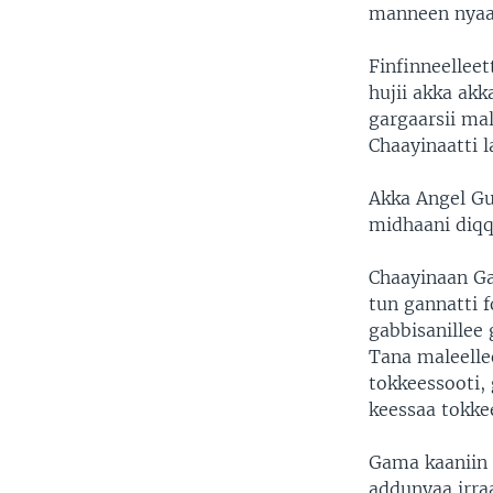
manneen nyaata
Finfinneellee
hujii akka ak
gargaarsii ma
Chaayinaatti l
Akka Angel Gu
midhaani diq
Chaayinaan Gan
tun gannatti f
gabbisanillee
Tana maleelle
tokkeessooti
keessaa tokkee
Gama kaaniin
addunyaa irra