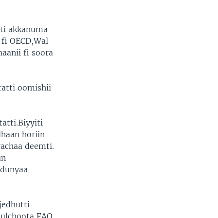
tti akkanuma
a fi OECD,Wal
aanii fi soora
atti oomishii
tti.Biyyiti
dhaan horiin
rachaa deemti.
un
ddunyaa
edhutti
 bulchoota FAO