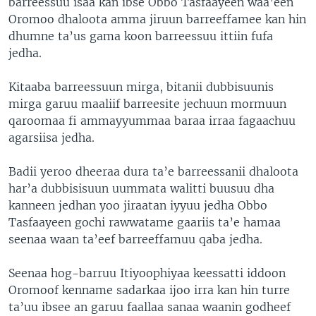
barreessuu isaa kan ibse Obbo Tasfaayeen waa’een
Oromoo dhaloota amma jiruun barreeffamee kan hin
dhumne ta’us gama koon barreessuu ittiin fufa
jedha.
Kitaaba barreessuun mirga, bitanii dubbisuunis
mirga garuu maaliif barreesite jechuun mormuun
qaroomaa fi ammayyummaa baraa irraa fagaachuu
agarsiisa jedha.
Badii yeroo dheeraa dura ta’e barreessanii dhaloota
har’a dubbisisuun uummata walitti buusuu dha
kanneen jedhan yoo jiraatan iyyuu jedha Obbo
Tasfaayeen gochi rawwatame gaariis ta’e hamaa
seenaa waan ta’eef barreeffamuu qaba jedha.
Seenaa hog-barruu Itiyoophiyaa keessatti iddoon
Oromoof kenname sadarkaa ijoo irra kan hin turre
ta’uu ibsee an garuu faallaa sanaa waanin godheef