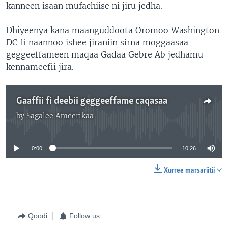
kanneen isaan mufachiise ni jiru jedha.
Dhiyeenya kana maanguddoota Oromoo Washington
DC fi naannoo ishee jiraniin sirna moggaasaa
geggeeffameen maqaa Gadaa Gebre Ab jedhamu
kennameefii jira.
Gaaffii fi deebii geggeeffame caqasaa
by
Sagalee Ameerikaa
No media source currently available
0:00
10:26
Xurree marsariitii
Qoodi
Follow us