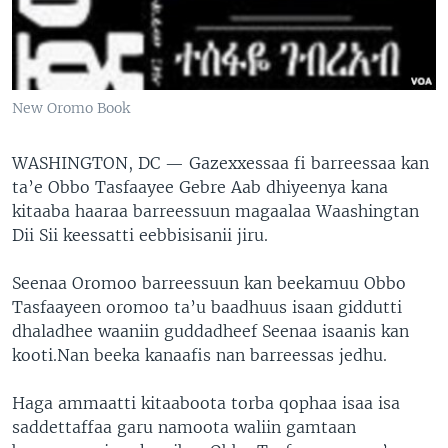
New Oromo Book
WASHINGTON, DC —
Gazexxessaa fi barreessaa kan
ta’e Obbo Tasfaayee Gebre Aab dhiyeenya kana
kitaaba haaraa barreessuun magaalaa Waashingtan
Dii Sii keessatti eebbisisanii jiru.
Seenaa Oromoo barreessuun kan beekamuu Obbo
Tasfaayeen oromoo ta’u baadhuus isaan giddutti
dhaladhee waaniin guddadheef Seenaa isaanis kan
kooti.Nan beeka kanaafis nan barreessas jedhu.
Haga ammaatti kitaaboota torba qophaa isaa isa
saddettaffaa garu namoota waliin gamtaan