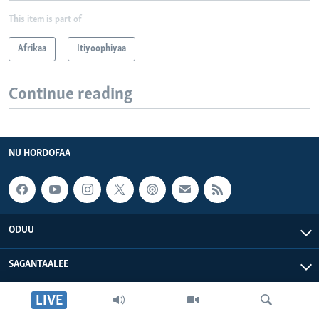
This item is part of
Afrikaa
Itiyoophiyaa
Continue reading
NU HORDOFAA
ODUU
SAGANTAALEE
LIVE
WAA’EE KEENYA