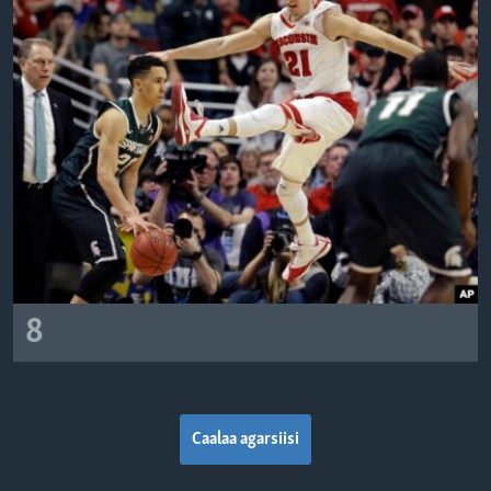
8
Caalaa agarsiisi