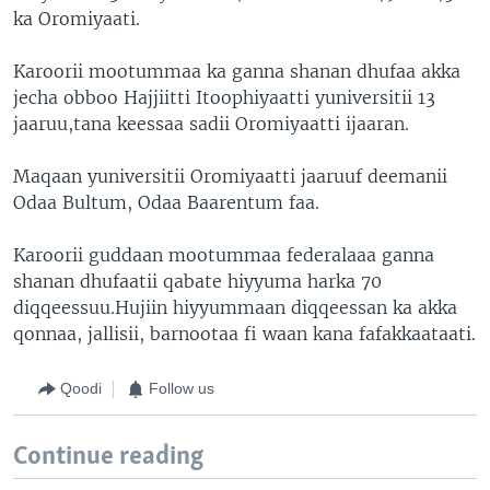
ka Oromiyaati.
Karoorii mootummaa ka ganna shanan dhufaa akka
jecha obboo Hajjiitti Itoophiyaatti yuniversitii 13
jaaruu,tana keessaa sadii Oromiyaatti ijaaran.
Maqaan yuniversitii Oromiyaatti jaaruuf deemanii
Odaa Bultum, Odaa Baarentum faa.
Karoorii guddaan mootummaa federalaaa ganna
shanan dhufaatii qabate hiyyuma harka 70
diqqeessuu.Hujiin hiyyummaan diqqeessan ka akka
qonnaa, jallisii, barnootaa fi waan kana fafakkaataati.
Qoodi
Follow us
Continue reading