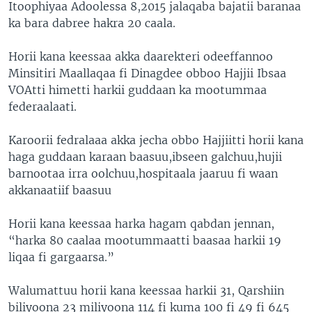
Itoophiyaa Adoolessa 8,2015 jalaqaba bajatii baranaa
ka bara dabree hakra 20 caala.
Horii kana keessaa akka daarekteri odeeffannoo
Minsitiri Maallaqaa fi Dinagdee obboo Hajjii Ibsaa
VOAtti himetti harkii guddaan ka mootummaa
federaalaati.
Karoorii fedralaaa akka jecha obbo Hajjiitti horii kana
haga guddaan karaan baasuu,ibseen galchuu,hujii
barnootaa irra oolchuu,hospitaala jaaruu fi waan
akkanaatiif baasuu
Horii kana keessaa harka hagam qabdan jennan,
“harka 80 caalaa mootummaatti baasaa harkii 19
liqaa fi gargaarsa.”
Walumattuu horii kana keessaa harkii 31, Qarshiin
biliyoona 23 miliyoona 114 fi kuma 100 fi 49 fi 645