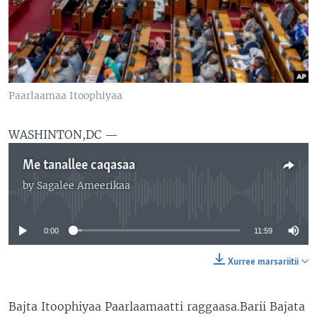
Paarlaamaa Itoophiyaa
WASHINTON,DC —
Me tanallee caqasaa
by
Sagalee Ameerikaa
No media source currently available
0:00
11:59
Xurree marsariitii
Bajta Itoophiyaa Paarlaamaatti raggaasa.Barii Bajata