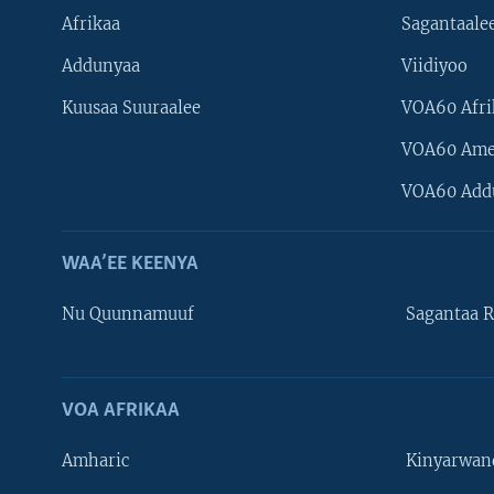
Afrikaa
Sagantaale
Addunyaa
Viidiyoo
Kuusaa Suuraalee
VOA60 Afri
VOA60 Ame
VOA60 Add
WAA’EE KEENYA
Nu Quunnamuuf
Sagantaa R
VOA AFRIKAA
Learning English
Amharic
Kinyarwan
NU HORDOFAA