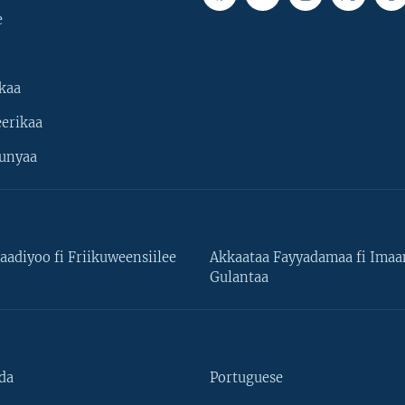
e
kaa
erikaa
unyaa
aadiyoo fi Friikuweensiilee
Akkaataa Fayyadamaa fi Ima
Gulantaa
da
Portuguese