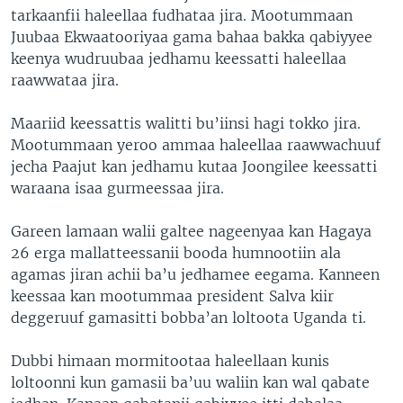
tarkaanfii haleellaa fudhataa jira. Mootummaan
Juubaa Ekwaatooriyaa gama bahaa bakka qabiyyee
keenya wudruubaa jedhamu keessatti haleellaa
raawwataa jira.
Maariid keessattis walitti bu’iinsi hagi tokko jira.
Mootummaan yeroo ammaa haleellaa raawwachuuf
jecha Paajut kan jedhamu kutaa Joongilee keessatti
waraana isaa gurmeessaa jira.
Gareen lamaan walii galtee nageenyaa kan Hagaya
26 erga mallatteessanii booda humnootiin ala
agamas jiran achii ba’u jedhamee eegama. Kanneen
keessaa kan mootummaa president Salva kiir
deggeruuf gamasitti bobba’an loltoota Uganda ti.
Dubbi himaan mormitootaa haleellaan kunis
loltoonni kun gamasii ba’uu waliin kan wal qabate