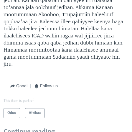
jedhan. Kanaan qabatanii qabiyyee itti dabalaa
to’annaa jala oolchuuf jedhan. Akkuma Kanaan
mootummaan Akooboo, Trupajuttiin haleeluuf
qophaa’aa jira. Kaleessa illee qabiyyee keenya haga
tokko haleelee jechuun himatan. Halellaa kana
ilaalchisees IGAD waliin ragaa wal jijjiirree jirra
dhimma isaas quba qaba jedhan dubbi himaan kun.
Himannaa mormitootaa kana ilaalchisee ammaaf
gama mootummaan Sudaaniin yaadi dhiyaate hin
jiru.
Qoodi
Follow us
This item is part of
Oduu
Afrikaa
Continue reading