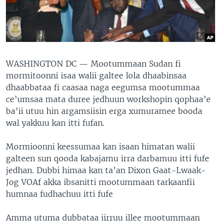
WASHINGTON DC —
Mootummaan Sudan fi
mormitoonni isaa walii galtee lola dhaabinsaa
dhaabbataa fi caasaa naga eegumsa mootummaa
ce’umsaa mata duree jedhuun workshopin qophaa’e
ba’ii utuu hin argamsiisin erga xumuramee booda
wal yakkuu kan itti fufan.
Mormioonni keessumaa kan isaan himatan walii
galteen sun qooda kabajamu irra darbamuu itti fufe
jedhan. Dubbi himaa kan ta’an Dixon Gaat-Lwaak-
Jog VOAf akka ibsanitti mootummaan tarkaanfii
humnaa fudhachuu itti fufe
Amma utuma dubbataa jirruu illee mootummaan