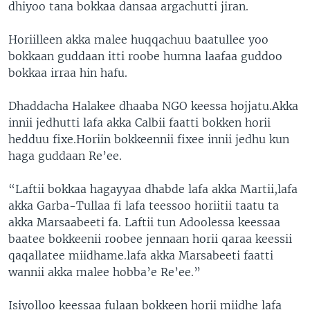
dhiyoo tana bokkaa dansaa argachutti jiran.
Horiilleen akka malee huqqachuu baatullee yoo
bokkaan guddaan itti roobe humna laafaa guddoo
bokkaa irraa hin hafu.
Dhaddacha Halakee dhaaba NGO keessa hojjatu.Akka
innii jedhutti lafa akka Calbii faatti bokken horii
hedduu fixe.Horiin bokkeennii fixee innii jedhu kun
haga guddaan Re’ee.
“Laftii bokkaa hagayyaa dhabde lafa akka Martii,lafa
akka Garba-Tullaa fi lafa teessoo horiitii taatu ta
akka Marsaabeeti fa. Laftii tun Adoolessa keessaa
baatee bokkeenii roobee jennaan horii qaraa keessii
qaqallatee miidhame.lafa akka Marsabeeti faatti
wannii akka malee hobba’e Re’ee.”
Isiyolloo keessaa fulaan bokkeen horii miidhe lafa