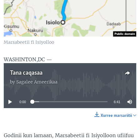
Marsabeetii fi Isiyolloo
WASHINTON,DC —
Tana caqasaa
by
Sagalee Ameerikaa
No media source currently available
0:00
6:41
Xurree marsariitii
Godinii kun lamaan, Marsabeetii fi Isiyolloon ufiifuu