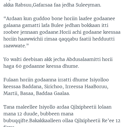
akka Rabsuu,Gafarsaa faa jedha Suleeyman.
“Ardaan kun guddoo bone horiin laafee godaanee
galaana gamatti lafa Bulee jedhan bokkaan itti
roobee jennaan godaane.Horii achi godaane keessaa
horiin haawwichii rimaa qaqqabu faatii hedduutti
raawwate.”
Yo walti deebisan akk jecha Abdusalaamitti horii
haga 60 godaanne keessa dhume.
Fulaan horiin godaanna irratti dhume Isiyolloo
keessaa Baddana, Sirichoo, Irreessa HaaBoruu,
Martii, Basaa, Baddaa Gaalaa.
Tana maleellee Isiyollo ardaa Qilxipheetii lolaan
mana 12 duude, bubbeen mana
bubuqqifte.Bakakkaalleen ollaa Qilxipheetii Re’ee 12