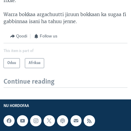
fixxe.
Warra bokkaa argachuutti jiruun bokkaan ka sugaa fi
gabbinnaa isani ha tahuu jenne.
Qoodi
Follow us
This item is part of
Oduu
Afrikaa
Continue reading
NU HORDOFAA