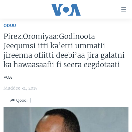
Xurree
ittiin
seenan
ODUU
Gara
ODUU
Pirez.Oromiyaa:Godinoota
gabaasaatti
VIIDIYOO
ITOOPHIYAA|EERTIRAA
Jeequmsi itti ka’etti ummatii
darbi
Gara
TAMSAASA SAGALEEN
AFRIKAA
TAMSAASA GUYAADHAA GUYYAA
jireenna ofiitti deebi’aa jira galatni
fuula
ka hawaasaafii fi seera eegdotaati
IBSA GULAALAA MOOTUMMAA YUNAAYTID ISTEETS
YUNAAYTID ISTEETS
VIIDIYOO
ijootti
deebi'i
ADDUNYAA
VOA60 AFRIKAA
VOA
Learning English
Gara
VOA60 AMEERIKAA
barbaadduutti
Muddee 31, 2015
NU HORDOFAA
cehi
VOA60 ADDUNYAA
Qoodi
Afaanoota