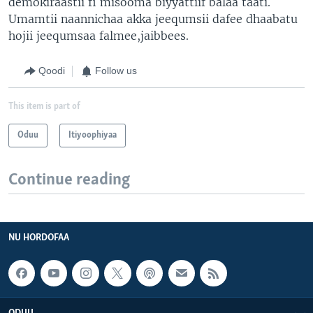
demokiraastii fi misooma biyyattiif balaa taati.
Umamtii naannichaa akka jeequmsii dafee dhaabatu
hojii jeequmsaa falmee,jaibbees.
Qoodi
Follow us
This item is part of
Oduu
Itiyoophiyaa
Continue reading
NU HORDOFAA