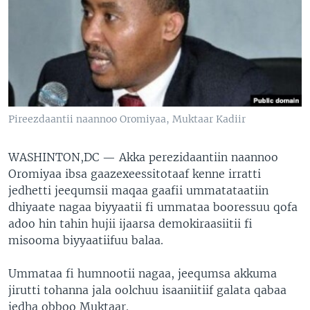
Pireezdaantii naannoo Oromiyaa, Muktaar Kadiir
WASHINTON,DC —
Akka perezidaantiin naannoo
Oromiyaa ibsa gaazexeessitotaaf kenne irratti
jedhetti jeequmsii maqaa gaafii ummatataatiin
dhiyaate nagaa biyyaatii fi ummataa booressuu qofa
adoo hin tahin hujii ijaarsa demokiraasiitii fi
misooma biyyaatiifuu balaa.
Ummataa fi humnootii nagaa, jeequmsa akkuma
jirutti tohanna jala oolchuu isaaniitiif galata qabaa
jedha obboo Muktaar.