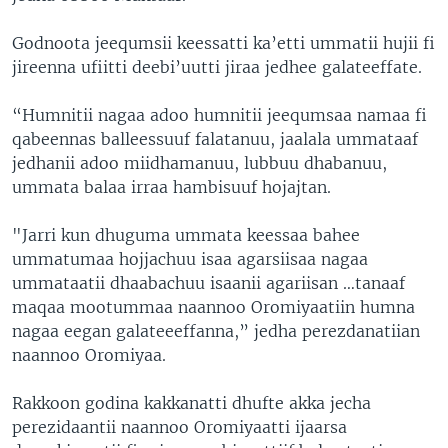
Godnoota jeequmsii keessatti ka’etti ummatii hujii fi
jireenna ufiitti deebi’uutti jiraa jedhee galateeffate.
“Humnitii nagaa adoo humnitii jeequmsaa namaa fi
qabeennas balleessuuf falatanuu, jaalala ummataaf
jedhanii adoo miidhamanuu, lubbuu dhabanuu,
ummata balaa irraa hambisuuf hojajtan.
"Jarri kun dhuguma ummata keessaa bahee
ummatumaa hojjachuu isaa agarsiisaa nagaa
ummataatii dhaabachuu isaanii agariisan …tanaaf
maqaa mootummaa naannoo Oromiyaatiin humna
nagaa eegan galateeeffanna,” jedha perezdanatiian
naannoo Oromiyaa.
Rakkoon godina kakkanatti dhufte akka jecha
perezidaantii naannoo Oromiyaatti ijaarsa