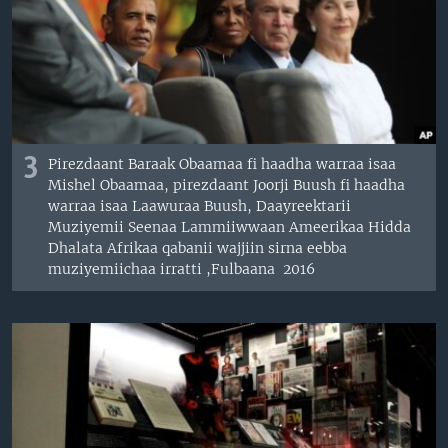
3
Pirezdaant Baraak Obaamaa fi haadha warraa isaa
Mishel Obaamaa, pirezdaant Joorji Buush fi haadha
warraa isaa Laawuraa Buush, Daayreektarii
Muziyemii Seenaa Lammiiwwaan Ameerikaa Hidda
Dhalata Afrikaa qabanii wajjiin sirna eebba
muziyemiichaa irratti ,Fulbaana 2016