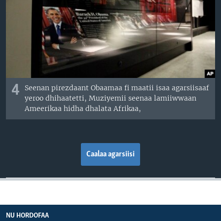
4
Seenan pirezdaant Obaamaa fi maatii isaa agarsiisaaf
yeroo dhihaatetti, Muziyemii seenaa lamiiwwaan
Ameerikaa hidha dhalata Afrikaa,
Caalaa agarsiisi
NU HORDOFAA