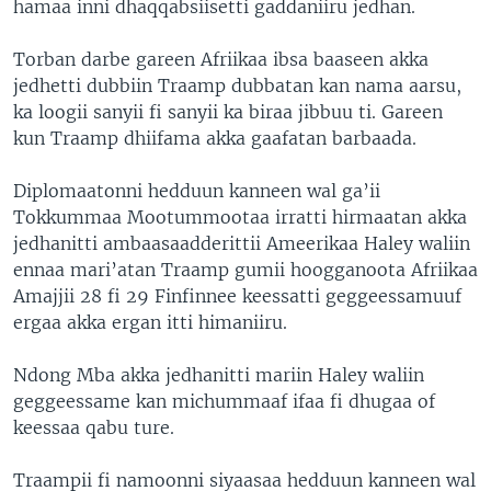
hamaa inni dhaqqabsiisetti gaddaniiru jedhan.
Torban darbe gareen Afriikaa ibsa baaseen akka
jedhetti dubbiin Traamp dubbatan kan nama aarsu,
ka loogii sanyii fi sanyii ka biraa jibbuu ti. Gareen
kun Traamp dhiifama akka gaafatan barbaada.
Diplomaatonni hedduun kanneen wal ga’ii
Tokkummaa Mootummootaa irratti hirmaatan akka
jedhanitti ambaasaadderittii Ameerikaa Haley waliin
ennaa mari’atan Traamp gumii hoogganoota Afriikaa
Amajjii 28 fi 29 Finfinnee keessatti geggeessamuuf
ergaa akka ergan itti himaniiru.
Ndong Mba akka jedhanitti mariin Haley waliin
geggeessame kan michummaaf ifaa fi dhugaa of
keessaa qabu ture.
Traampii fi namoonni siyaasaa hedduun kanneen wal