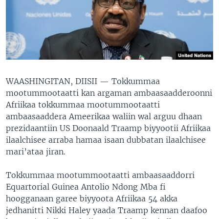
WAASHINGITAN, DIISII —
Tokkummaa
mootummootaatti kan argaman ambaasaadderoonni
Afriikaa tokkummaa mootummootaatti
ambaasaaddera Ameerikaa waliin wal arguu dhaan
prezidaantiin US Doonaald Traamp biyyootii Afriikaa
ilaalchisee arraba hamaa isaan dubbatan ilaalchisee
mari’ataa jiran.
Tokkummaa mootummootaatti ambaasaaddorri
Equartorial Guinea Antolio Ndong Mba fi
hoogganaan garee biyyoota Afriikaa 54 akka
jedhanitti Nikki Haley yaada Traamp kennan daafoo