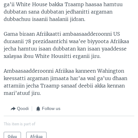
ga’ii White House bakka Traamp haasaa hamtuu
dubbatan sana dubbatan jedhanitti argaman
dubbachuu isaanii haalanii jidran.
Gama biraan Afriikaatti ambaasaadderoonni US
duraanii 78 prezidaantichi waa’ee biyyoota Afriikaa
jecha hamtuu isaan dubbatan kan isaan yaaddesse
xalayaa ibsu White Housitti erganii jiru.
Ambaasaadderoonni Afriikaa kanneen Wahington
keessatti argaman jimaata har’aa wal ga’uu dhaan
attamiin jecha Traamp sanaaf deebii akka kennan
mari’atuuf jiru.
Qoodi
Follow us
This item is part of
Oduu
Afrikaa