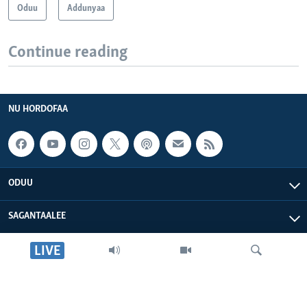
Oduu
Addunyaa
Continue reading
NU HORDOFAA
ODUU
SAGANTAALEE
LIVE
WAA’EE KEENYA
VOA AFRIKAA