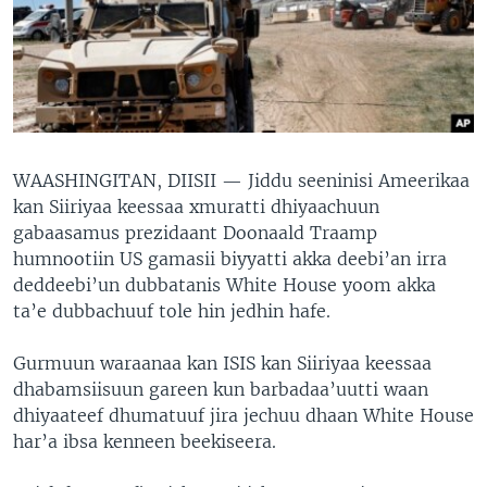
WAASHINGITAN, DIISII —
Jiddu seeninisi Ameerikaa
kan Siiriyaa keessaa xmuratti dhiyaachuun
gabaasamus prezidaant Doonaald Traamp
humnootiin US gamasii biyyatti akka deebi’an irra
deddeebi’un dubbatanis White House yoom akka
ta’e dubbachuuf tole hin jedhin hafe.
Gurmuun waraanaa kan ISIS kan Siiriyaa keessaa
dhabamsiisuun gareen kun barbadaa’uutti waan
dhiyaateef dhumatuuf jira jechuu dhaan White House
har’a ibsa kenneen beekiseera.