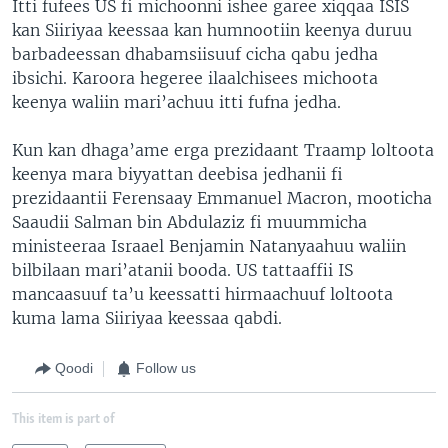
Itti fufees US fi michoonni ishee garee xiqqaa ISIS
kan Siiriyaa keessaa kan humnootiin keenya duruu
barbadeessan dhabamsiisuuf cicha qabu jedha
ibsichi. Karoora hegeree ilaalchisees michoota
keenya waliin mari’achuu itti fufna jedha.
Kun kan dhaga’ame erga prezidaant Traamp loltoota
keenya mara biyyattan deebisa jedhanii fi
prezidaantii Ferensaay Emmanuel Macron, mooticha
Saaudii Salman bin Abdulaziz fi muummicha
ministeeraa Israael Benjamin Natanyaahuu waliin
bilbilaan mari’atanii booda. US tattaaffii IS
mancaasuuf ta’u keessatti hirmaachuuf loltoota
kuma lama Siiriyaa keessaa qabdi.
Qoodi
Follow us
This item is part of