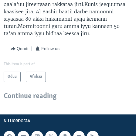
qaala’uu jireenyaan rakkataa jirti.Kunis jeequumsa
kaasisee jira. Al Bashir baatii darbe namoonni
siyaasaa 80 akka hiikamaniif ajaja kennanii
turan.Mormitoonni garu amma iyyu kanneen 50
ta’an amma iyyu hidhaa keessa jiru.
Qoodi
Follow us
This item is part of
Oduu
Afrikaa
Continue reading
NU HORDOFAA