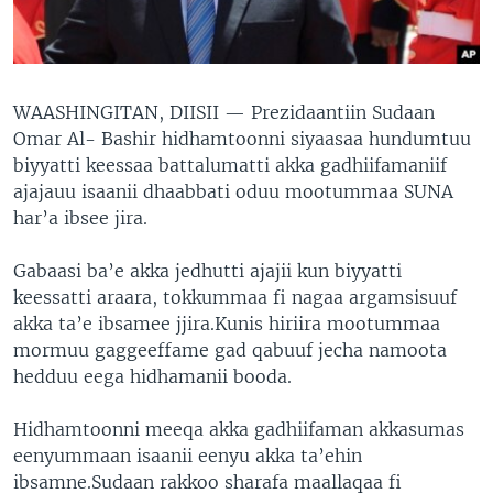
WAASHINGITAN, DIISII —
Prezidaantiin Sudaan
Omar Al- Bashir hidhamtoonni siyaasaa hundumtuu
biyyatti keessaa battalumatti akka gadhiifamaniif
ajajauu isaanii dhaabbati oduu mootummaa SUNA
har’a ibsee jira.
Gabaasi ba’e akka jedhutti ajajii kun biyyatti
keessatti araara, tokkummaa fi nagaa argamsisuuf
akka ta’e ibsamee jjira.Kunis hiriira mootummaa
mormuu gaggeeffame gad qabuuf jecha namoota
hedduu eega hidhamanii booda.
Hidhamtoonni meeqa akka gadhiifaman akkasumas
eenyummaan isaanii eenyu akka ta’ehin
ibsamne.Sudaan rakkoo sharafa maallaqaa fi