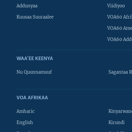
Addunyaa
Viidiyoo
Kuusaa Suuraalee
VOA60 Afri
VOA60 Ame
VOA60 Add
WAA’EE KEENYA
Nu Quunnamuuf
Sagantaa R
VOA AFRIKAA
Learning English
Amharic
Kinyarwan
NU HORDOFAA
English
Kirundi