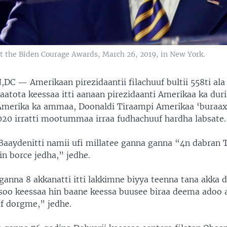
at the Biden Courage Awards, March 26, 2019, in New York.
N,DC —
Amerikaan pirezidaantii filachuuf bultii 558ti ala
aatota keessaa itti aanaan pirezidaanti Amerikaa ka durii
 Amerika ka ammaa, Doonaldi Tiraampi Amerikaa ‘buraaxe
020 irratti mootummaa irraa fudhachuuf hardha labsate.
Baaydenitti namii ufi millatee ganna ganna “4n dabran 
in borce jedha,” jedhe.
nna 8 akkanatti itti lakkimne biyya teenna tana akka
soo keessaa hin baane keessa buusee biraa deema adoo a
af dorgme,” jedhe.