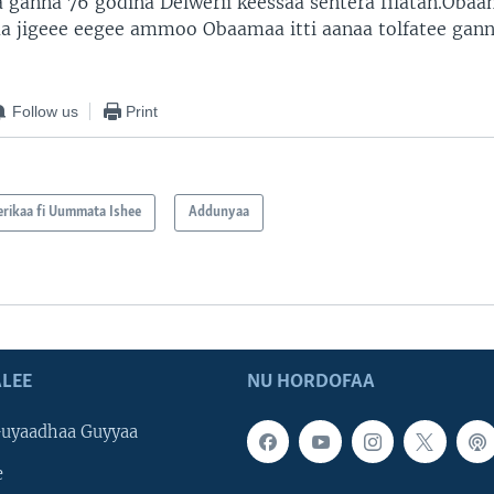
ganna 76 godina Delwerii keessaa sentera filatan.Obaa
a jigeee eegee ammoo Obaamaa itti aanaa tolfatee gann
Follow us
Print
rikaa fi Uummata Ishee
Addunyaa
LEE
NU HORDOFAA
uyaadhaa Guyyaa
e