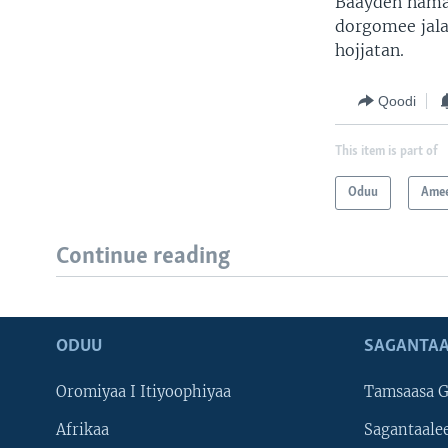
Baayden nama 
dorgomee jala
hojjatan.
Qoodi
This item is part of
Oduu
Amee
Continue reading
ODUU
SAGANTAA
Oromiyaa I Itiyoophiyaa
Tamsaasa G
Afrikaa
Sagantaale