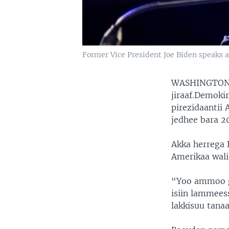
Former Vice President Joe Biden speaks 
WASHINGTO
jiraaf.Demokir
pirezidaantii
jedhee bara 2
Akka herrega 
Amerikaa wali
“Yoo ammoo ga
isiin lammees
lakkisuu tana