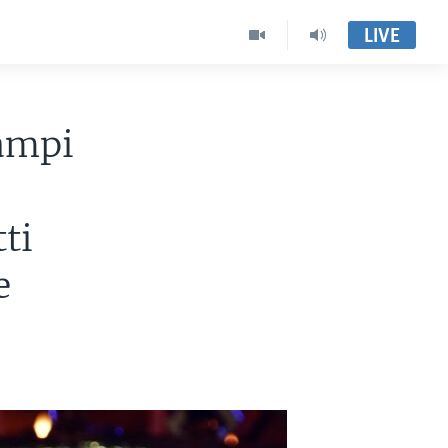
LIVE
aampi
ti
e