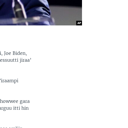
, Joe Biden,
ssuutti jiraa’
Tiraampi
 dhowwee gara
rguu itti hin