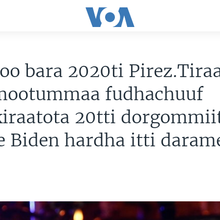
oo bara 2020ti Pirez.Tir
 mootummaa fudhachuuf
raatota 20tti dorgommiit
oe Biden hardha itti daram