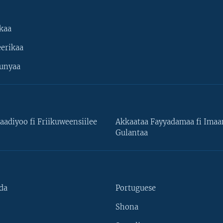
kaa
erikaa
unyaa
aadiyoo fi Friikuweensiilee
Akkaataa Fayyadamaa fi Ima
Gulantaa
da
Portuguese
Shona