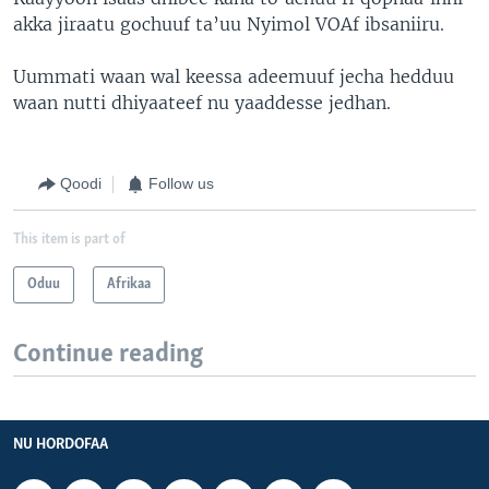
akka jiraatu gochuuf ta’uu Nyimol VOAf ibsaniiru.
Uummati waan wal keessa adeemuuf jecha hedduu
waan nutti dhiyaateef nu yaaddesse jedhan.
Qoodi
Follow us
This item is part of
Oduu
Afrikaa
Continue reading
NU HORDOFAA