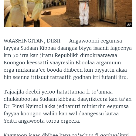
WAASHINGITAN, DIISII —
Angawoonni eegumsa
fayyaa Sudaan Kibbaa daangaa biyya isaanii fageenya
km 70 irra kan jiratu Republikii dimokraatawaa
Koongoo keessatti vaayresiin Eboolaa argamuun
erga mirkanaa’ee booda dhibeen kun biyyattii akka
hin seenne ittisuuf tattaaffii godhan itti fufanii jiru.
Tajaajila deebii yeroo hatattamaa fi to’annaa
dhukkubootaa Sudaan kibbaaf daayrikteera kan ta’an
Dr. Pinyi Nyimol akka jedhanitti ministriin eegumsa
fayyaa koongoo waliin kan wal daangessu kutaa
Yeitti angawoota torba ergeera.
Kaayyoon isaas dhibee kana to’achuu fi qophaa’inni