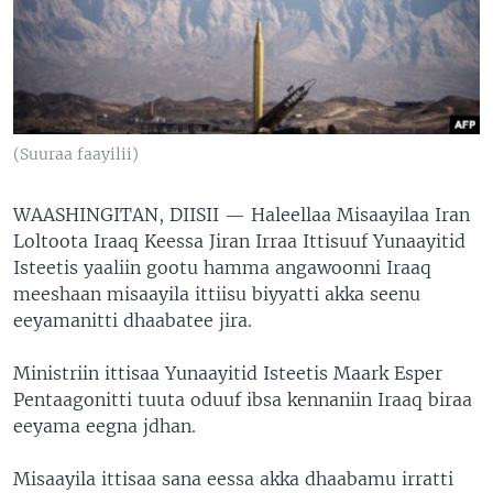
(Suuraa faayilii)
WAASHINGITAN, DIISII —
Haleellaa Misaayilaa Iran
Loltoota Iraaq Keessa Jiran Irraa Ittisuuf Yunaayitid
Isteetis yaaliin gootu hamma angawoonni Iraaq
meeshaan misaayila ittiisu biyyatti akka seenu
eeyamanitti dhaabatee jira.
Ministriin ittisaa Yunaayitid Isteetis Maark Esper
Pentaagonitti tuuta oduuf ibsa kennaniin Iraaq biraa
eeyama eegna jdhan.
Misaayila ittisaa sana eessa akka dhaabamu irratti