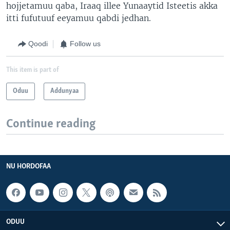
hojjetamuu qaba, Iraaq illee Yunaaytid Isteetis akka
itti fufutuuf eeyamuu qabdi jedhan.
Qoodi
Follow us
This item is part of
Oduu
Addunyaa
Continue reading
NU HORDOFAA
ODUU