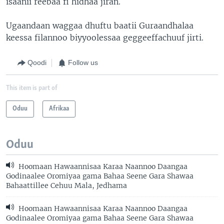
isaanii reebaa fi hidhaa jiran.
Ugaandaan waggaa dhuftu baatii Guraandhalaa
keessa filannoo biyyoolessaa geggeeffachuuf jirti.
Qoodi
Follow us
This item is part of
Oduu
Afrikaa
Oduu
Hoomaan Hawaannisaa Karaa Naannoo Daangaa
Godinaalee Oromiyaa gama Bahaa Seene Gara Shawaa
Bahaattillee Cehuu Mala, Jedhama
Hoomaan Hawaannisaa Karaa Naannoo Daangaa
Godinaalee Oromiyaa gama Bahaa Seene Gara Shawaa