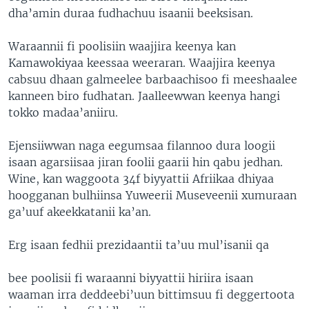
dha’amin duraa fudhachuu isaanii beeksisan.
Waraannii fi poolisiin waajjira keenya kan
Kamawokiyaa keessaa weeraran. Waajjira keenya
cabsuu dhaan galmeelee barbaachisoo fi meeshaalee
kanneen biro fudhatan. Jaalleewwan keenya hangi
tokko madaa’aniiru.
Ejensiiwwan naga eegumsaa filannoo dura loogii
isaan agarsiisaa jiran foolii gaarii hin qabu jedhan.
Wine, kan waggoota 34f biyyattii Afriikaa dhiyaa
hoogganan bulhiinsa Yuweerii Museveenii xumuraan
ga’uuf akeekkatanii ka’an.
Erg isaan fedhii prezidaantii ta’uu mul’isanii qa
bee poolisii fi waraanni biyyattii hiriira isaan
waaman irra deddeebi’uun bittimsuu fi deggertoota