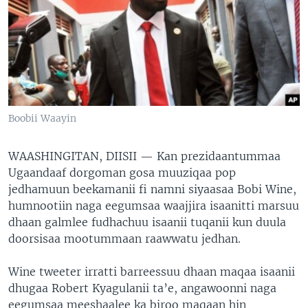
Boobii Waayin
WAASHINGITAN, DIISII —
Kan prezidaantummaa
Ugaandaaf dorgoman gosa muuziqaa pop
jedhamuun beekamanii fi namni siyaasaa Bobi Wine,
humnootiin naga eegumsaa waajjira isaanitti marsuu
dhaan galmlee fudhachuu isaanii tuqanii kun duula
doorsisaa mootummaan raawwatu jedhan.
Wine tweeter irratti barreessuu dhaan maqaa isaanii
dhugaa Robert Kyagulanii ta’e, angawoonni naga
eegumsaa meeshaalee ka biroo maqaan hin