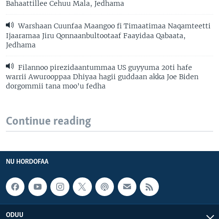
Bahaattillee Cehuu Mala, Jedhama
Warshaan Cuunfaa Maangoo fi Timaatimaa Naqamteetti
Ijaaramaa Jiru Qonnaanbultootaaf Faayidaa Qabaata,
Jedhama
Filannoo pirezidaantummaa US guyyuma 20ti hafe
warrii Awurooppaa Dhiyaa hagii guddaan akka Joe Biden
dorgommii tana moo'u fedha
Continue reading
NU HORDOFAA
ODUU