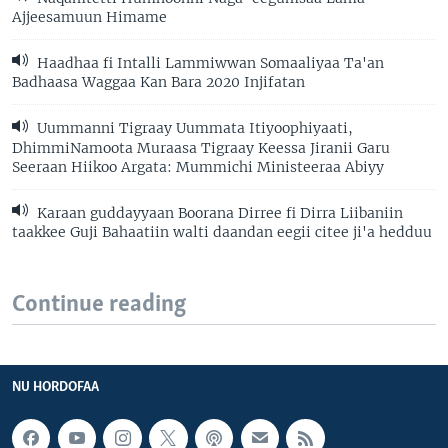
Ajjeesamuun Himame
Haadhaa fi Intalli Lammiwwan Somaaliyaa Ta'an
Badhaasa Waggaa Kan Bara 2020 Injifatan
Uummanni Tigraay Uummata Itiyoophiyaati,
DhimmiNamoota Muraasa Tigraay Keessa Jiranii Garu
Seeraan Hiikoo Argata: Mummichi Ministeeraa Abiyy
Karaan guddayyaan Boorana Dirree fi Dirra Liibaniin
taakkee Guji Bahaatiin walti daandan eegii citee ji'a hedduu
Continue reading
NU HORDOFAA