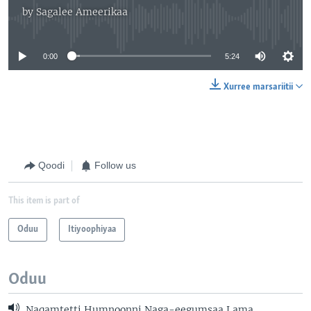
by
Sagalee Ameerikaa
No media source currently available
0:00
5:24
Xurree marsariitii
Qoodi
Follow us
This item is part of
Oduu
Itiyoophiyaa
Oduu
Naqamtetti Humnoonni Naga-eegumsaa Lama