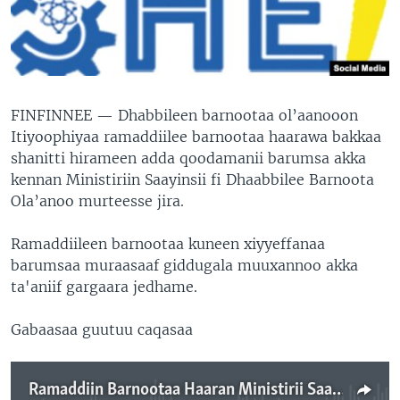
FINFINNEE —
Dhabbileen barnootaa ol’aanooon
Itiyoophiyaa ramaddiilee barnootaa haarawa bakkaa
shanitti hirameen adda qoodamanii barumsa akka
kennan Ministiriin Saayinsii fi Dhaabbilee Barnoota
Ola’anoo murteesse jira.
Ramaddiileen barnootaa kuneen xiyyeffanaa
barumsaa muraasaaf giddugala muuxannoo akka
ta'aniif gargaara jedhame.
Gabaasaa guutuu caqasaa
Ramaddiin Barnootaa Haaran Ministirii Saayinsii fi Dhaabbilee Barnoota Ola’anootin Ifa Godhame