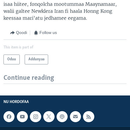
isaa hiitee, fonqolcha mootummaa Maaynamaar,
walii galtee Newklera Iran fi haala Honng Kong
keessaa mari’atu jedhamee eegama.
Qoodi
Follow us
This item is part of
Oduu
Addunyaa
Continue reading
NU HORDOFAA