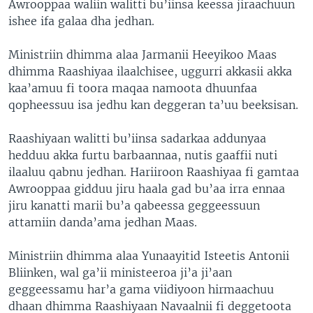
Awrooppaa waliin walitti bu’iinsa keessa jiraachuun
ishee ifa galaa dha jedhan.
Ministriin dhimma alaa Jarmanii Heeyikoo Maas
dhimma Raashiyaa ilaalchisee, uggurri akkasii akka
kaa’amuu fi toora maqaa namoota dhuunfaa
qopheessuu isa jedhu kan deggeran ta’uu beeksisan.
Raashiyaan walitti bu’iinsa sadarkaa addunyaa
hedduu akka furtu barbaannaa, nutis gaaffii nuti
ilaaluu qabnu jedhan. Hariiroon Raashiyaa fi gamtaa
Awrooppaa gidduu jiru haala gad bu’aa irra ennaa
jiru kanatti marii bu’a qabeessa geggeessuun
attamiin danda’ama jedhan Maas.
Ministriin dhimma alaa Yunaayitid Isteetis Antonii
Bliinken, wal ga’ii ministeeroa ji’a ji’aan
geggeessamu har’a gama viidiyoon hirmaachuu
dhaan dhimma Raashiyaan Navaalnii fi deggetoota