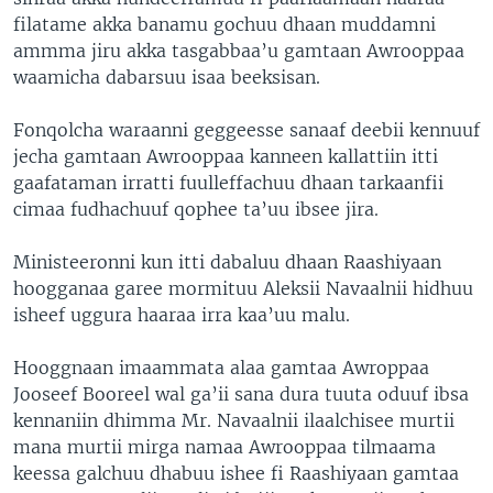
filatame akka banamu gochuu dhaan muddamni
ammma jiru akka tasgabbaa’u gamtaan Awrooppaa
waamicha dabarsuu isaa beeksisan.
Fonqolcha waraanni geggeesse sanaaf deebii kennuuf
jecha gamtaan Awrooppaa kanneen kallattiin itti
gaafataman irratti fuulleffachuu dhaan tarkaanfii
cimaa fudhachuuf qophee ta’uu ibsee jira.
Ministeeronni kun itti dabaluu dhaan Raashiyaan
hoogganaa garee mormituu Aleksii Navaalnii hidhuu
isheef uggura haaraa irra kaa’uu malu.
Hooggnaan imaammata alaa gamtaa Awroppaa
Jooseef Booreel wal ga’ii sana dura tuuta oduuf ibsa
kennaniin dhimma Mr. Navaalnii ilaalchisee murtii
mana murtii mirga namaa Awrooppaa tilmaama
keessa galchuu dhabuu ishee fi Raashiyaan gamtaa