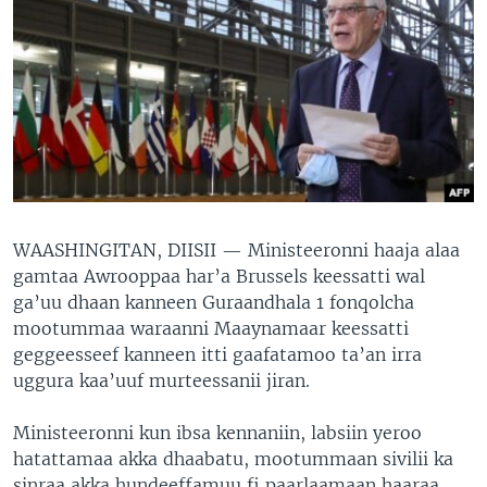
WAASHINGITAN, DIISII —
Ministeeronni haaja alaa
gamtaa Awrooppaa har’a Brussels keessatti wal
ga’uu dhaan kanneen Guraandhala 1 fonqolcha
mootummaa waraanni Maaynamaar keessatti
geggeesseef kanneen itti gaafatamoo ta’an irra
uggura kaa’uuf murteessanii jiran.
Ministeeronni kun ibsa kennaniin, labsiin yeroo
hatattamaa akka dhaabatu, mootummaan sivilii ka
sinraa akka hundeeffamuu fi paarlaamaan haaraa