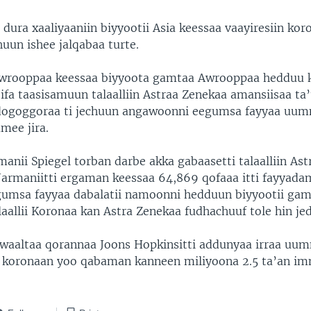
ura xaaliyaaniin biyyootii Asia keessaa vaayiresiin kor
un ishee jalqabaa turte.
Awrooppaa keessaa biyyoota gamtaa Awrooppaa hedduu k
ii ifa taasisamuun talaalliin Astraa Zenekaa amansiisaa ta
dogoggoraa ti jechuun angawoonni eegumsa fayyaa uum
mee jira.
anii Spiegel torban darbe akka gabaasetti talaalliin As
Jarmaniitti ergaman keessaa 64,869 qofaaa itti fayyada
umsa fayyaa dabalatii namoonni hedduun biyyootii ga
allii Koronaa kan Astra Zenekaa fudhachuuf tole hin jedh
waaltaa qorannaa Joons Hopkinsitti addunyaa irraa uu
1 koronaan yoo qabaman kanneen miliyoona 2.5 ta’an i