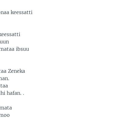
onaa keessatti
eessatti
’uun
mataa ibsuu
traa Zeneka
man.
mtaa
i hafan. .
mmata
mmoo