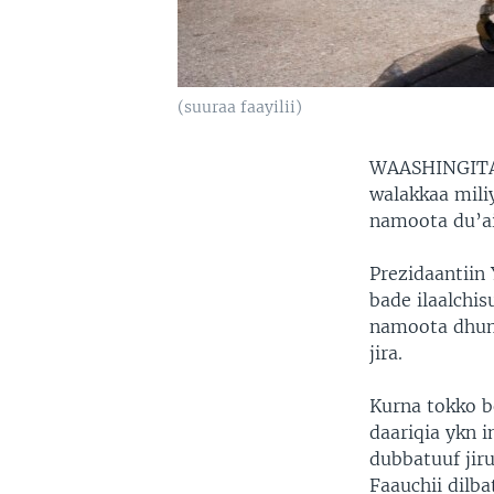
(suuraa faayilii)
WAASHINGITA
walakkaa mili
namoota du’ai
Prezidaantiin
bade ilaalchis
namoota dhuma
jira.
Kurna tokko b
daariqia ykn 
dubbatuuf jir
Faauchii dilb