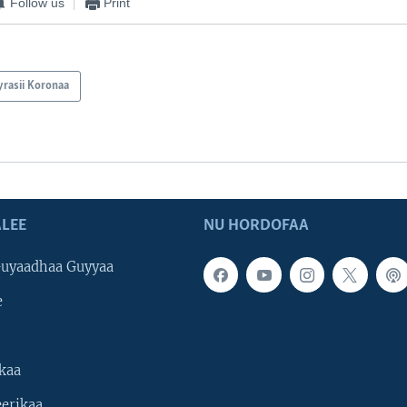
Follow us
Print
yrasii Koronaa
LEE
NU HORDOFAA
uyaadhaa Guyyaa
e
kaa
erikaa