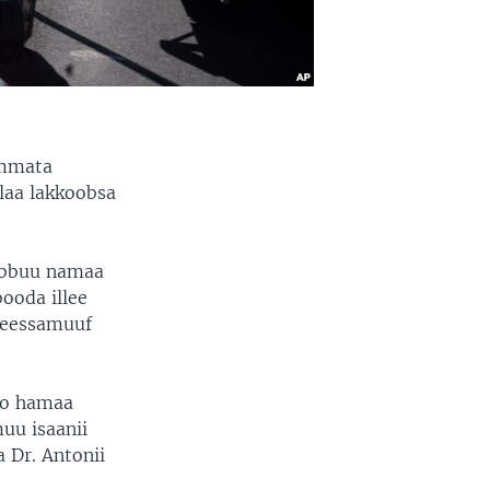
ummata
alaa lakkoobsa
lubbuu namaa
booda illee
geessamuuf
oo hamaa
uu isaanii
 Dr. Antonii