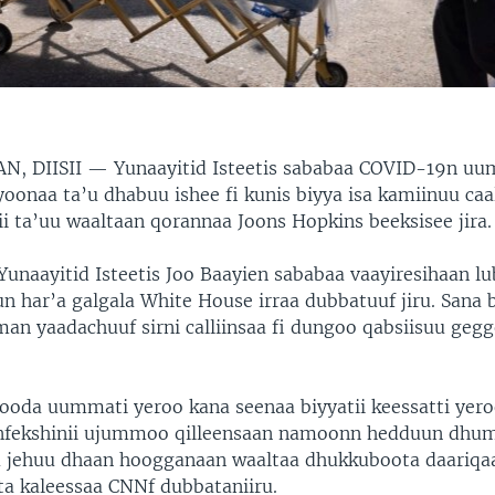
N, DIISII —
Yunaayitid Isteetis sababaa COVID-19n u
yoonaa ta’u dhabuu ishee fi kunis biyya isa kamiinuu ca
i ta’uu waaltaan qorannaa Joons Hopkins beeksisee jira.
 Yunaayitid Isteetis Joo Baayien sababaa vaayiresihaan 
un har’a galgala White House irraa dubbatuuf jiru. Sana 
n yaadachuuf sirni calliinsaa fi dungoo qabsiisuu geg
ooda uummati yeroo kana seenaa biyyatii keessatti yer
infekshinii ujummoo qilleensaan namoonn hedduun dhum
u jehuu dhaan hoogganaan waaltaa dhukkuboota daariqaa
ata kaleessaa CNNf dubbataniiru.