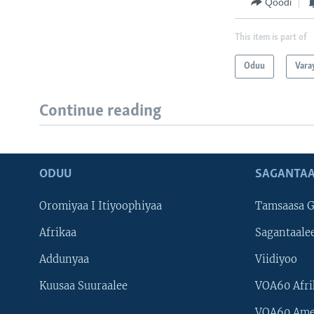
Qoodi
This item is part of
Oduu
Vara
Continue reading
ODUU
SAGANTAA
Oromiyaa I Itiyoophiyaa
Tamsaasa G
Afrikaa
Sagantaale
Addunyaa
Viidiyoo
Kuusaa Suuraalee
VOA60 Afri
VOA60 Ame