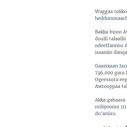
Waggaa tokko d
heddummaachu
Bakka biroo 
duulli talaall
odeeffannoo 
isaaniin danqa
Gaazixaan Jarm
736,000 gara 
Ogeessota eeg
Awrooppaa tala
Akka gabaasa 
miliyoonni 11
du’aniiru.