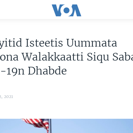
itid Isteetis Uummata
ona Walakkaatti Siqu Sab
-19n Dhabde
, 2021