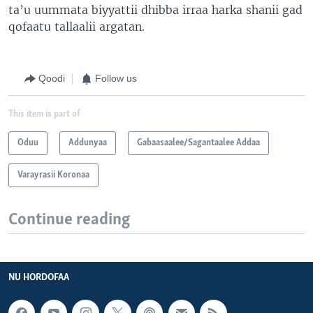
ta’u uummata biyyattii dhibba irraa harka shanii gad
qofaatu tallaalii argatan.
Qoodi
Follow us
This item is part of
Oduu
Addunyaa
Gabaasaalee/Sagantaalee Addaa
Varayrasii Koronaa
Continue reading
NU HORDOFAA