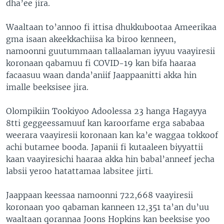
dha’ee jira.
Waaltaan to’annoo fi ittisa dhukkubootaa Ameerikaa
gma isaan akeekkachiisa ka biroo kenneen,
namoonni guutummaan tallaalaman iyyuu vaayiresii
koronaan qabamuu fi COVID-19 kan bifa haaraa
facaasuu waan danda’aniif Jaappaanitti akka hin
imalle beeksisee jira.
Olompikiin Tookiyoo Adoolessa 23 hanga Hagayya
8tti geggeessamuuf kan karoorfame erga sababaa
weerara vaayiresii koronaan kan ka’e waggaa tokkoof
achi butamee booda. Japanii fi kutaaleen biyyattii
kaan vaayiresichi haaraa akka hin babal’anneef jecha
labsii yeroo hatattamaa labsitee jirti.
Jaappaan keessaa namoonni 722,668 vaayiresii
koronaan yoo qabaman kanneen 12,351 ta’an du’uu
waaltaan qorannaa Joons Hopkins kan beeksise yoo