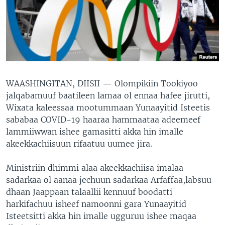
WAASHINGITAN, DIISII —
Olompikiin Tookiyoo
jalqabamuuf baatileen lamaa ol ennaa hafee jirutti,
Wixata kaleessaa mootummaan Yunaayitid Isteetis
sababaa COVID-19 haaraa hammaataa adeemeef
lammiiwwan ishee gamasitti akka hin imalle
akeekkachiisuun rifaatuu uumee jira.
Ministriin dhimmi alaa akeekkachiisa imalaa
sadarkaa ol aanaa jechuun sadarkaa Arfaffaa,labsuu
dhaan Jaappaan talaallii kennuuf boodatti
harkifachuu isheef namoonni gara Yunaayitid
Isteetsitti akka hin imalle ugguruu ishee maqaa