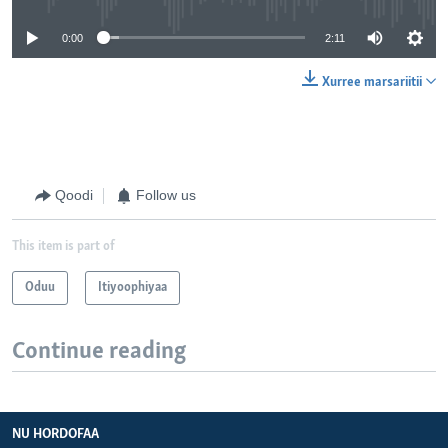
0:00
2:11
Xurree marsariitii
Qoodi
Follow us
This item is part of
Oduu
Itiyoophiyaa
Continue reading
NU HORDOFAA