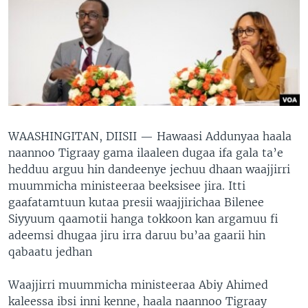
WAASHINGITAN, DIISII —
Hawaasi Addunyaa haala
naannoo Tigraay gama ilaaleen dugaa ifa gala ta’e
hedduu arguu hin dandeenye jechuu dhaan waajjirri
muummicha ministeeraa beeksisee jira. Itti
gaafatamtuun kutaa presii waajjirichaa Bilenee
Siyyuum qaamotii hanga tokkoon kan argamuu fi
adeemsi dhugaa jiru irra daruu bu’aa gaarii hin
qabaatu jedhan
Waajjirri muummicha ministeeraa Abiy Ahimed
kaleessa ibsi inni kenne, haala naannoo Tigraay