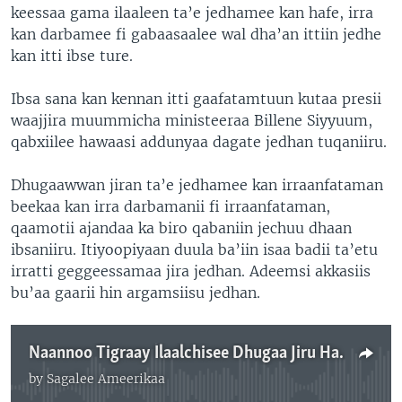
keessaa gama ilaaleen ta’e jedhamee kan hafe, irra
kan darbamee fi gabaasaalee wal dha’an ittiin jedhe
kan itti ibse ture.
Ibsa sana kan kennan itti gaafatamtuun kutaa presii
waajjira muummicha ministeeraa Billene Siyyuum,
qabxiilee hawaasi addunyaa dagate jedhan tuqaniiru.
Dhugaawwan jiran ta’e jedhamee kan irraanfataman
beekaa kan irra darbamanii fi irraanfataman,
qaamotii ajandaa ka biro qabaniin jechuu dhaan
ibsaniiru. Itiyoopiyaan duula ba’iin isaa badii ta’etu
irratti geggeessamaa jira jedhan. Adeemsi akkasiis
bu’aa gaarii hin argamsiisu jedhan.
Naannoo Tigraay Ilaalchisee Dhugaa Jiru Hawaasi Addunyaa Hin Hubanne: Waajjira Muummicha Ministeera Itiyoopiyaa
by
Sagalee Ameerikaa
No media source currently available