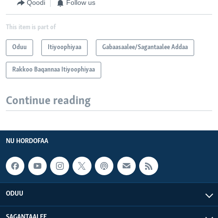
Qoodi
Follow us
This item is part of
Oduu
Itiyoophiyaa
Gabaasaalee/Sagantaalee Addaa
Rakkoo Baqannaa Itiyoophiyaa
Continue reading
NU HORDOFAA
ODUU
SAGANTAALEE