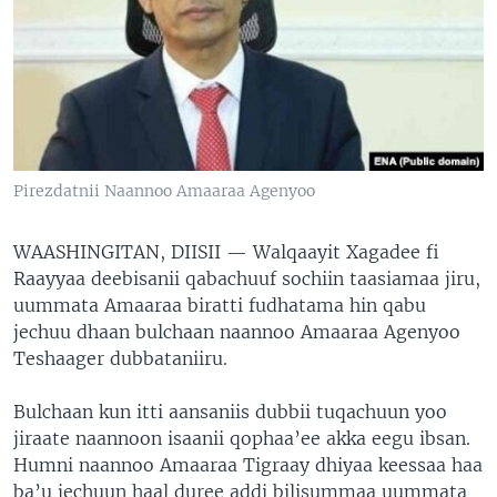
Pirezdatnii Naannoo Amaaraa Agenyoo
WAASHINGITAN, DIISII —
Walqaayit Xagadee fi
Raayyaa deebisanii qabachuuf sochiin taasiamaa jiru,
uummata Amaaraa biratti fudhatama hin qabu
jechuu dhaan bulchaan naannoo Amaaraa Agenyoo
Teshaager dubbataniiru.
Bulchaan kun itti aansaniis dubbii tuqachuun yoo
jiraate naannoon isaanii qophaa’ee akka eegu ibsan.
Humni naannoo Amaaraa Tigraay dhiyaa keessaa haa
ba’u jechuun haal duree addi bilisummaa uummata