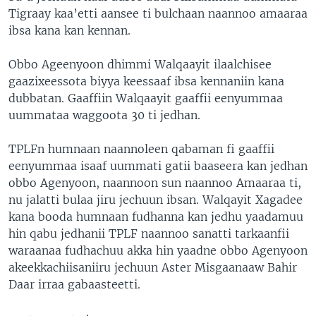
Tigraay kaa’etti aansee ti bulchaan naannoo amaaraa
ibsa kana kan kennan.
Obbo Ageenyoon dhimmi Walqaayit ilaalchisee
gaazixeessota biyya keessaaf ibsa kennaniin kana
dubbatan. Gaaffiin Walqaayit gaaffii eenyummaa
uummataa waggoota 30 ti jedhan.
TPLFn humnaan naannoleen qabaman fi gaaffii
eenyummaa isaaf uummati gatii baaseera kan jedhan
obbo Agenyoon, naannoon sun naannoo Amaaraa ti,
nu jalatti bulaa jiru jechuun ibsan. Walqayit Xagadee
kana booda humnaan fudhanna kan jedhu yaadamuu
hin qabu jedhanii TPLF naannoo sanatti tarkaanfii
waraanaa fudhachuu akka hin yaadne obbo Agenyoon
akeekkachiisaniiru jechuun Aster Misgaanaaw Bahir
Daar irraa gabaasteetti.