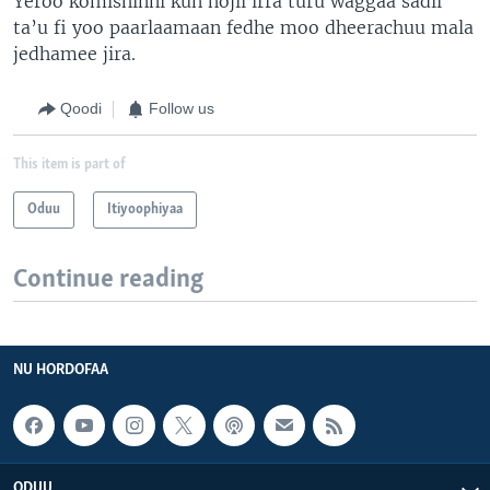
Yeroo komishinni kun hojii irra turu waggaa sadii
ta’u fi yoo paarlaamaan fedhe moo dheerachuu mala
jedhamee jira.
Qoodi
Follow us
This item is part of
Oduu
Itiyoophiyaa
Continue reading
NU HORDOFAA
ODUU