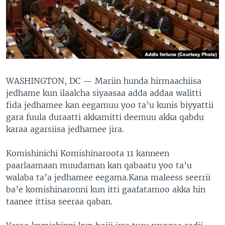
WASHINGTON, DC —
Mariin hunda hirmaachiisa
jedhame kun ilaalcha siyaasaa adda addaa walitti
fida jedhamee kan eegamuu yoo ta’u kunis biyyattii
gara fuula duraatti akkamitti deemuu akka qabdu
karaa agarsiisa jedhamee jira.
Komishinichi Komishinaroota 11 kanneen
paarlaamaan muudaman kan qabaatu yoo ta’u
walaba ta’a jedhamee eegama.Kana maleess seerrii
ba’e komishinaronni kun itti gaafatamoo akka hin
taanee ittisa seeraa qaban.