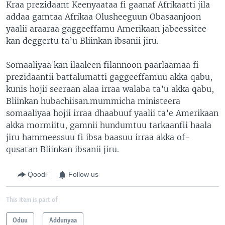
Kraa prezidaant Keenyaataa fi gaanaf Afrikaatti jila
addaa gamtaa Afrikaa Olusheeguun Obasaanjoon
yaalii araaraa gaggeeffamu Amerikaan jabeessitee
kan deggertu ta’u Bliinkan ibsanii jiru.
Somaaliyaa kan ilaaleen filannoon paarlaamaa fi
prezidaantii battalumatti gaggeeffamuu akka qabu,
kunis hojii seeraan alaa irraa walaba ta’u akka qabu,
Bliinkan hubachiisan.mummicha ministeera
somaaliyaa hojii irraa dhaabuuf yaalii ta’e Amerikaan
akka mormiitu, gamnii hundumtuu tarkaanfii haala
jiru hammeessuu fi ibsa baasuu irraa akka of-
qusatan Bliinkan ibsanii jiru.
Qoodi
Follow us
This item is part of
Oduu
Addunyaa