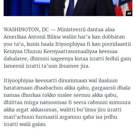
WASHINGTON, DC —
Ministeerrii dantaa alaa
Amerikaa Antonii Bliina waliin har’a kan dubbatan
yoo ta’u, kunis haala Itiyoophiyaa fi kan prezidaantii
Keniyaa Uhuruu Keenyaattasomaaliyaa keessaa
dabalatee, dhimmi nageenya kutaa irratti fedhii gam
lameenii irratti ta’uun ibsamee jira.
Itiyoophiyaa keessatti dinummaan wal ilaaluun
hatatamaan dhaabachuu akka qabu, gargaarsii dhala
namaa dhorkaa tokko malee seenuu akka qabu,
dhiittaa mirga namoomaa fi seera cabsuun xumuura
akka argat akkasumas, walitti bu’iinsa jiru irratti
mari’achuun furmaatii argamuu qaba isa jedhu
irratti walii galan.