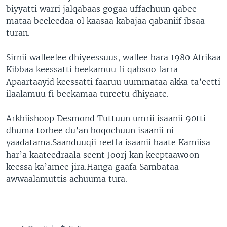
biyyatti warri jalqabaas gogaa uffachuun qabee
mataa beeleedaa ol kaasaa kabajaa qabaniif ibsaa
turan.
Sirnii walleelee dhiyeessuus, wallee bara 1980 Afrikaa
Kibbaa keessatti beekamuu fi qabsoo farra
Apaartaayid keessatti faaruu uummataa akka ta’eetti
ilaalamuu fi beekamaa tureetu dhiyaate.
Arkbiishoop Desmond Tuttuun umrii isaanii 90tti
dhuma torbee du’an boqochuun isaanii ni
yaadatama.Saanduuqii reeffa isaanii baate Kamiisa
har’a kaateedraala seent Joorj kan keeptaawoon
keessa ka’amee jira.Hanga gaafa Sambataa
awwaalamuttis achuuma tura.