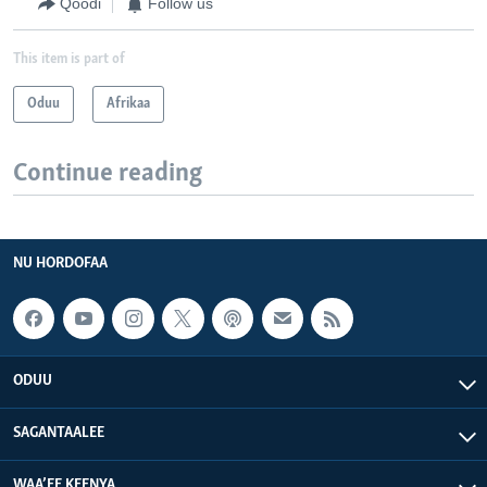
Qoodi
Follow us
This item is part of
Oduu
Afrikaa
Continue reading
NU HORDOFAA
ODUU
SAGANTAALEE
WAA’EE KEENYA