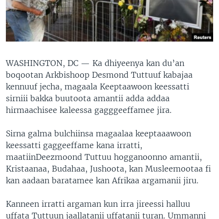
WASHINGTON, DC —
Ka dhiyeenya kan du’an
boqootan Arkbishoop Desmond Tuttuuf kabajaa
kennuuf jecha, magaala Keeptaawoon keessatti
sirniii bakka buutoota amantii adda addaa
hirmaachisee kaleessa gagggeeffamee jira.
Sirna galma bulchiinsa magaalaa keeptaaawoon
keessatti gaggeeffame kana irratti,
maatiinDeezmoond Tuttuu hogganoonno amantii,
Kristaanaa, Budahaa, Jushoota, kan Musleemootaa fi
kan aadaan baratamee kan Afrikaa argamanii jiru.
Kanneen irratti argaman kun irra jireessi halluu
uffata Tuttuun jaallatanii uffatanii turan. Ummanni