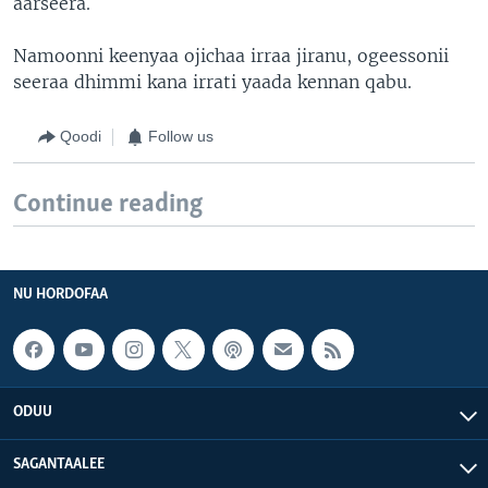
aarseera.
Namoonni keenyaa ojichaa irraa jiranu, ogeessonii
seeraa dhimmi kana irrati yaada kennan qabu.
Qoodi
Follow us
Continue reading
NU HORDOFAA
ODUU
SAGANTAALEE