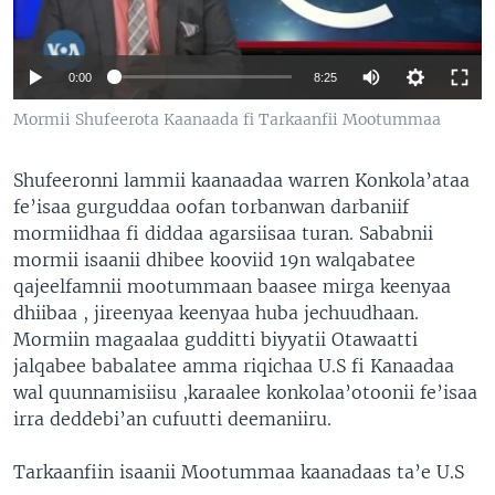
0:00
8:25
Mormii Shufeerota Kaanaada fi Tarkaanfii Mootummaa
Shufeeronni lammii kaanaadaa warren Konkola’ataa
fe’isaa gurguddaa oofan torbanwan darbaniif
mormiidhaa fi diddaa agarsiisaa turan. Sababnii
mormii isaanii dhibee kooviid 19n walqabatee
qajeelfamnii mootummaan baasee mirga keenyaa
dhiibaa , jireenyaa keenyaa huba jechuudhaan.
Mormiin magaalaa gudditti biyyatii Otawaatti
jalqabee babalatee amma riqichaa U.S fi Kanaadaa
wal quunnamisiisu ,karaalee konkolaa’otoonii fe’isaa
irra deddebi’an cufuutti deemaniiru.
Tarkaanfiin isaanii Mootummaa kaanadaas ta’e U.S