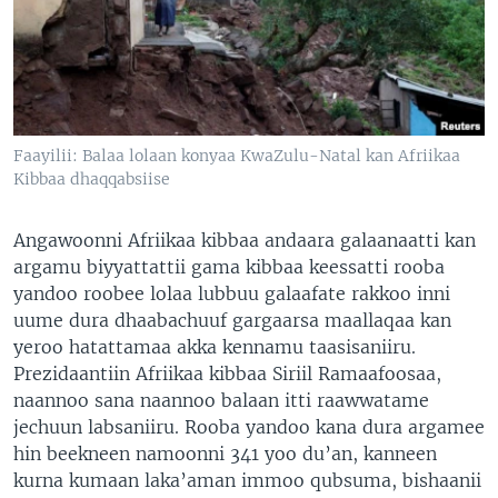
Faayilii: Balaa lolaan konyaa KwaZulu-Natal kan Afriikaa
Kibbaa dhaqqabsiise
Angawoonni Afriikaa kibbaa andaara galaanaatti kan
argamu biyyattattii gama kibbaa keessatti rooba
yandoo roobee lolaa lubbuu galaafate rakkoo inni
uume dura dhaabachuuf gargaarsa maallaqaa kan
yeroo hatattamaa akka kennamu taasisaniiru.
Prezidaantiin Afriikaa kibbaa Siriil Ramaafoosaa,
naannoo sana naannoo balaan itti raawwatame
jechuun labsaniiru. Rooba yandoo kana dura argamee
hin beekneen namoonni 341 yoo du’an, kanneen
kurna kumaan laka’aman immoo qubsuma, bishaanii