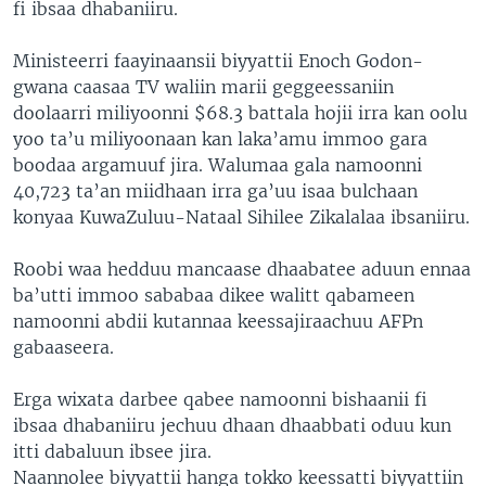
fi ibsaa dhabaniiru.
Ministeerri faayinaansii biyyattii Enoch Godon-
gwana caasaa TV waliin marii geggeessaniin
doolaarri miliyoonni $68.3 battala hojii irra kan oolu
yoo ta’u miliyoonaan kan laka’amu immoo gara
boodaa argamuuf jira. Walumaa gala namoonni
40,723 ta’an miidhaan irra ga’uu isaa bulchaan
konyaa KuwaZuluu-Nataal Sihilee Zikalalaa ibsaniiru.
Roobi waa hedduu mancaase dhaabatee aduun ennaa
ba’utti immoo sababaa dikee walitt qabameen
namoonni abdii kutannaa keessajiraachuu AFPn
gabaaseera.
Erga wixata darbee qabee namoonni bishaanii fi
ibsaa dhabaniiru jechuu dhaan dhaabbati oduu kun
itti dabaluun ibsee jira.
Naannolee biyyattii hanga tokko keessatti biyyattiin