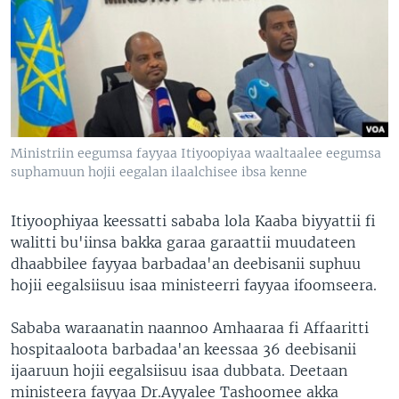
Ministriin eegumsa fayyaa Itiyoopiyaa waaltaalee eegumsa
suphamuun hojii eegalan ilaalchisee ibsa kenne
Itiyoophiyaa keessatti sababa lola Kaaba biyyattii fi
walitti bu'iinsa bakka garaa garaattii muudateen
dhaabbilee fayyaa barbadaa'an deebisanii suphuu
hojii eegalsiisuu isaa ministeerri fayyaa ifoomseera.
Sababa waraanatin naannoo Amhaaraa fi Affaaritti
hospitaaloota barbadaa'an keessaa 36 deebisanii
ijaaruun hojii eegalsiisuu isaa dubbata. Deetaan
ministeera fayyaa Dr.Ayyalee Tashoomee akka