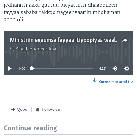
jedhanitti akka guutuu biyyattiitti dhaabbileen
fayyaa sababa rakkoo nageenyaatiin miidhaman
3000 oli.
Ministriin eegumsa fayyaa Itiyoopiyaa waaltaalee eegumsa suphamuun hojii eegalan ilaalchisee ibsa kenne
by
Sagalee Ameerikaa
No media source currently available
0:00
4:27
Xurree marsariitii
Qoodi
Follow us
Continue reading