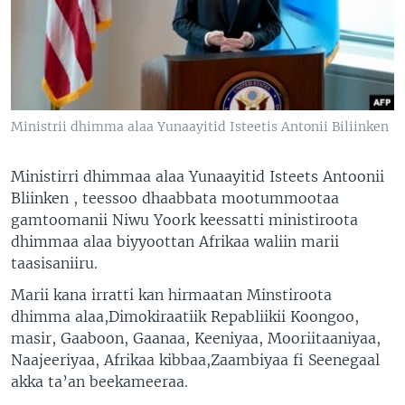
Ministrii dhimma alaa Yunaayitid Isteetis Antonii Biliinken
Ministirri dhimmaa alaa Yunaayitid Isteets Antoonii
Bliinken , teessoo dhaabbata mootummootaa
gamtoomanii Niwu Yoork keessatti ministiroota
dhimmaa alaa biyyoottan Afrikaa waliin marii
taasisaniiru.
Marii kana irratti kan hirmaatan Minstiroota
dhimma alaa,Dimokiraatiik Repabliikii Koongoo,
masir, Gaaboon, Gaanaa, Keeniyaa, Mooriitaaniyaa,
Naajeeriyaa, Afrikaa kibbaa,Zaambiyaa fi Seenegaal
akka ta’an beekameeraa.