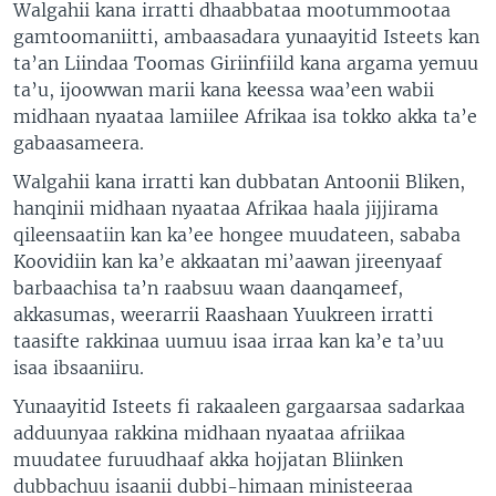
Walgahii kana irratti dhaabbataa mootummootaa
gamtoomaniitti, ambaasadara yunaayitid Isteets kan
ta’an Liindaa Toomas Giriinfiild kana argama yemuu
ta’u, ijoowwan marii kana keessa waa’een wabii
midhaan nyaataa lamiilee Afrikaa isa tokko akka ta’e
gabaasameera.
Walgahii kana irratti kan dubbatan Antoonii Bliken,
hanqinii midhaan nyaataa Afrikaa haala jijjirama
qileensaatiin kan ka’ee hongee muudateen, sababa
Koovidiin kan ka’e akkaatan mi’aawan jireenyaaf
barbaachisa ta’n raabsuu waan daanqameef,
akkasumas, weerarrii Raashaan Yuukreen irratti
taasifte rakkinaa uumuu isaa irraa kan ka’e ta’uu
isaa ibsaaniiru.
Yunaayitid Isteets fi rakaaleen gargaarsaa sadarkaa
adduunyaa rakkina midhaan nyaataa afriikaa
muudatee furuudhaaf akka hojjatan Bliinken
dubbachuu isaanii dubbi-himaan ministeeraa