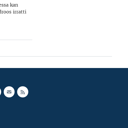
essa kan
roos irratti