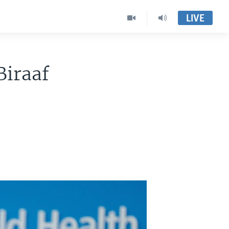
LIVE
iraaf