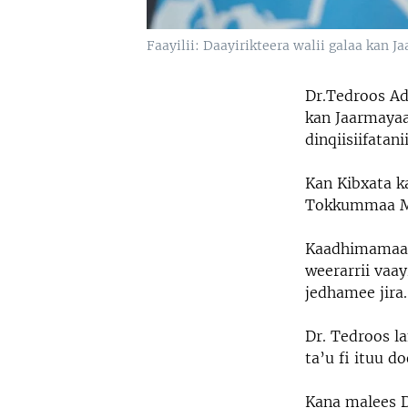
Faayilii: Daayirikteera walii galaa kan
Dr.Tedroos Ad
kan Jaarmayaa 
dinqiisiifatanii
Kan Kibxata k
Tokkummaa Moo
Kaadhimamaan 
weerarrii vaa
jedhamee jira.
Dr. Tedroos l
ta’u fi ituu d
Kana malees D