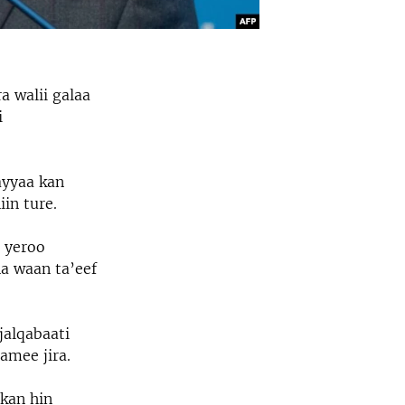
 walii galaa
i
ayyaa kan
in ture.
 yeroo
a waan ta’eef
jalqabaati
samee jira.
 kan hin