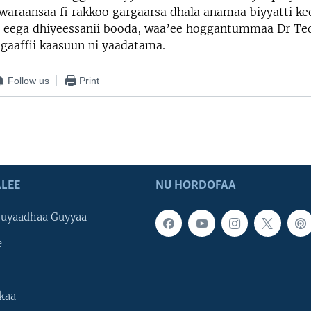
 waraansaa fi rakkoo gargaarsa dhala anamaa biyyatti ke
a eega dhiyeessanii booda, waa’ee hoggantummaa Dr Ted
 gaaffii kaasuun ni yaadatama.
Follow us
Print
LEE
NU HORDOFAA
uyaadhaa Guyyaa
e
kaa