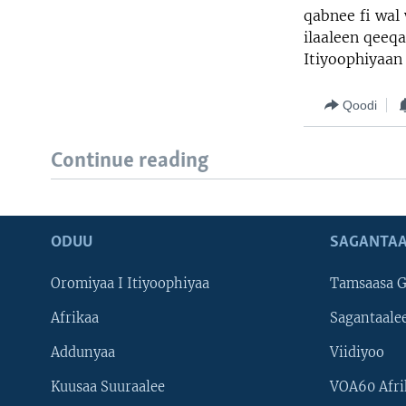
qabnee fi wal
ilaaleen qeeq
Itiyoophiyaan
Qoodi
Continue reading
ODUU
SAGANTAA
Oromiyaa I Itiyoophiyaa
Tamsaasa G
Afrikaa
Sagantaale
Addunyaa
Viidiyoo
Kuusaa Suuraalee
VOA60 Afri