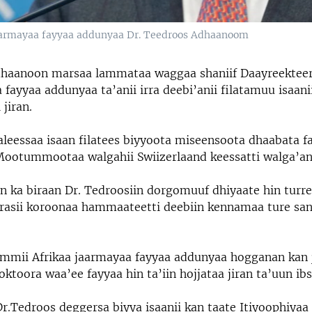
 Jaarmayaa fayyaa addunyaa Dr. Teedroos Adhaanoom
haanoon marsaa lammataa waggaa shaniif Daayreekteera
fayyaa addunyaa ta’anii irra deebi’anii filatamuu isaani
 jiran.
aleessaa isaan filatees biyyoota miseensoota dhaabata f
tummootaa walgahii Swiizerlaand keessatti walga’ani
ka biraan Dr. Tedroosiin dorgomuuf dhiyaate hin turre
yrasii koroonaa hammaateetti deebiin kennamaa ture san
ammii Afrikaa jaarmayaa fayyaa addunyaa hogganan kan 
ooktoora waa’ee fayyaa hin ta’iin hojjataa jiran ta’uun ib
r.Tedroos deggersa biyya isaanii kan taate Itiyoophiyaa