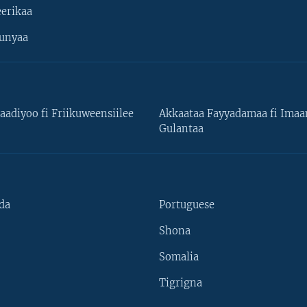
erikaa
unyaa
aadiyoo fi Friikuweensiilee
Akkaataa Fayyadamaa fi Ima
Gulantaa
da
Portuguese
Shona
Somalia
Tigrigna