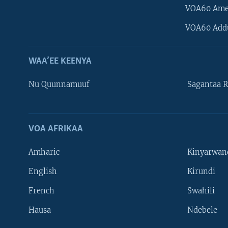
VOA60 Ame
VOA60 Add
WAA’EE KEENYA
Nu Quunnamuuf
Sagantaa R
VOA AFRIKAA
Learning English
Amharic
Kinyarwan
NU HORDOFAA
English
Kirundi
French
Swahili
Hausa
Ndebele
Afaanoota