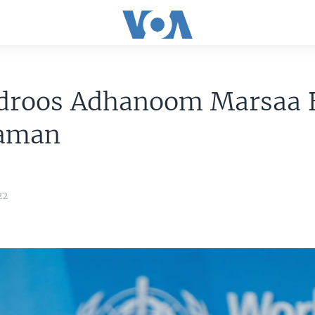
edroos Adhanoom Marsaa B
aman
22