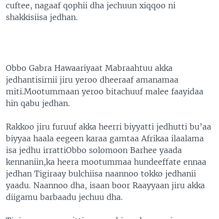
cuftee, nagaaf qophii dha jechuun xiqqoo ni
shakkisiisa jedhan.
Obbo Gabra Hawaariyaat Mabraahtuu akka
jedhantisirnii jiru yeroo dheeraaf amanamaa
miti.Mootummaan yeroo bitachuuf malee faayidaa
hin qabu jedhan.
Rakkoo jiru furuuf akka heerri biyyatti jedhutti bu’aa
biyyaa haala eegeen karaa gamtaa Afrikaa ilaalama
isa jedhu irrattiObbo solomoon Barhee yaada
kennaniin,ka heera mootummaa hundeeffate ennaa
jedhan Tigiraay bulchiisa naannoo tokko jedhanii
yaadu. Naannoo dha, isaan boor Raayyaan jiru akka
diigamu barbaadu jechuu dha.