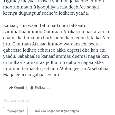
Tigiraay raayyaa ittisaa yoo hin qabaanne immoo
mootummaan Itiyoophiyaa irra deebi’ee sanyii
keenya duguuguuf socho’a jedheen yaada.
Kanaaf, sun waan tahu natti hin fakkaatu.
Lammaffaa immoo Gamtaan Afrikaa nu haa araarsu,
qaama ka biraa hin barbaadnu kan jedhu lafa kaa’anii
jiru. Gamtaan Afrikaa immoo waraansichi seera-
qabeessa jedhee eebbisee akka ergetti dha kan ani
yaadu. Sababaalee kanaaf ammas deemsi nagaa kun
ni milkaa’a amantaa jedhu hin qabu a nagaa akka
furamuu barbaadu jechuun Muluugeetaa Atsebahaa
Maqalee irraa gabaasee jira.
Qoodi
Follow us
This item is part of
Itiyoophiyaa
Rakkoo Baqannaa Itiyoophiyaa