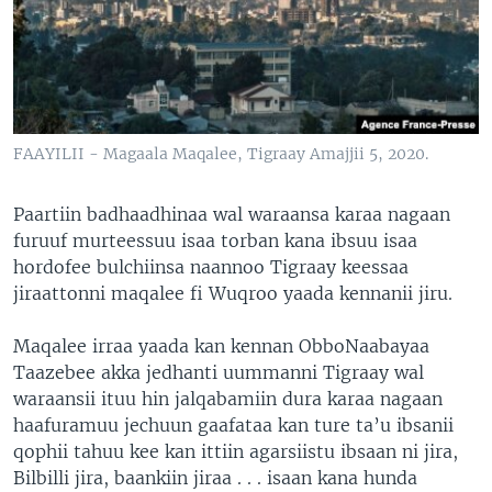
FAAYILII - Magaala Maqalee, Tigraay Amajjii 5, 2020.
Paartiin badhaadhinaa wal waraansa karaa nagaan
furuuf murteessuu isaa torban kana ibsuu isaa
hordofee bulchiinsa naannoo Tigraay keessaa
jiraattonni maqalee fi Wuqroo yaada kennanii jiru.
Maqalee irraa yaada kan kennan ObboNaabayaa
Taazebee akka jedhanti uummanni Tigraay wal
waraansii ituu hin jalqabamiin dura karaa nagaan
haafuramuu jechuun gaafataa kan ture ta’u ibsanii
qophii tahuu kee kan ittiin agarsiistu ibsaan ni jira,
Bilbilli jira, baankiin jiraa . . . isaan kana hunda