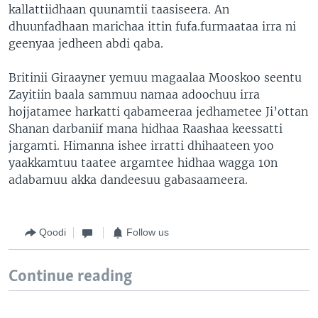
kallattiidhaan quunamtii taasiseera. An
dhuunfadhaan marichaa ittin fufa.furmaataa irra ni
geenyaa jedheen abdi qaba.
Britinii Giraayner yemuu magaalaa Mooskoo seentu
Zayitiin baala sammuu namaa adoochuu irra
hojjatamee harkatti qabameeraa jedhametee Ji’ottan
Shanan darbaniif mana hidhaa Raashaa keessatti
jargamti. Himanna ishee irratti dhihaateen yoo
yaakkamtuu taatee argamtee hidhaa wagga 10n
adabamuu akka dandeesuu gabasaameera.
Qoodi
Follow us
Continue reading