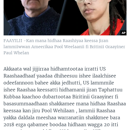
FAAYILII -Kan mana hidhaa Raashiyaa keessa jiran
lammiiwwan Ameerikaa Pool Weelaanii fi Britinii Graayiner
Paul Whelan
Akkaata wal jijjirraa hidhamtootaa irratti US
Raashaadhaaf yaadaa dhiheesuu ishee ilaalchisee
odeefannoon bahee akka jedhutti, US lammmile
ishee Raashaa keessatti hidhamanii jiran Taphattuu
Kubbaa kaachoo dubartootaa Biritinii Graayiner fi
basasummaadhaan shakkamee mana hidhaa Raashaa
keessaa kan jiru Pool Wehilaan , lammii Raashaa
yakka daldala meeshaa warranatiin shakkmee bara
2018 erga qabamee boodaa hidhaan wagga 20 itti