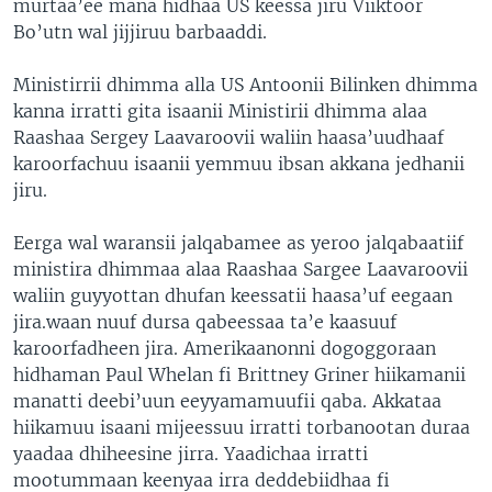
murtaa’ee mana hidhaa US keessa jiru Viiktoor
Bo’utn wal jijjiruu barbaaddi.
Ministirrii dhimma alla US Antoonii Bilinken dhimma
kanna irratti gita isaanii Ministirii dhimma alaa
Raashaa Sergey Laavaroovii waliin haasa’uudhaaf
karoorfachuu isaanii yemmuu ibsan akkana jedhanii
jiru.
Eerga wal waransii jalqabamee as yeroo jalqabaatiif
ministira dhimmaa alaa Raashaa Sargee Laavaroovii
waliin guyyottan dhufan keessatii haasa’uf eegaan
jira.waan nuuf dursa qabeessaa ta’e kaasuuf
karoorfadheen jira. Amerikaanonni dogoggoraan
hidhaman Paul Whelan fi Brittney Griner hiikamanii
manatti deebi’uun eeyyamamuufii qaba. Akkataa
hiikamuu isaani mijeessuu irratti torbanootan duraa
yaadaa dhiheesine jirra. Yaadichaa irratti
mootummaan keenyaa irra deddebiidhaa fi