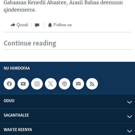
Gabaasaa Kenedii Abaatee, Arasii Bahaa deemuun
qindeesseera.
Qoodi
Follow us
Continue reading
NU HORDOFAA
ODUU
SAGANTAALEE
WAA’EE KEENYA