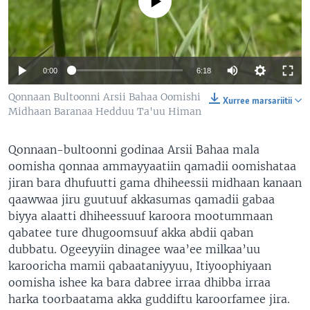
No media source currently available
0:00
6:18
Qonnaan Bultoonni Arsii Bahaa Oomishi
Xurree marsariitii
Midhaan Baranaa Hedduu Ta'uu Himan
Qonnaan-bultoonni godinaa Arsii Bahaa mala
oomisha qonnaa ammayyaatiin qamadii oomishataa
jiran bara dhufuutti gama dhiheessii midhaan kanaan
qaawwaa jiru guutuuf akkasumas qamadii gabaa
biyya alaatti dhiheessuuf karoora mootummaan
qabatee ture dhugoomsuuf akka abdii qaban
dubbatu. Ogeeyyiin dinagee waa’ee milkaa’uu
karooricha mamii qabaataniyyuu, Itiyoophiyaan
oomisha ishee ka bara dabree irraa dhibba irraa
harka toorbaatama akka guddiftu karoorfamee jira.