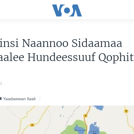
iinsi Naannoo Sidaamaa
alee Hundeessuuf Qophitt
2
Yaadawwan Ilaali