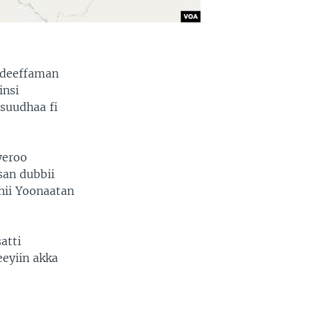
ndeeffaman
insi
suudhaa fi
yeroo
san dubbii
nii Yoonaatan
atti
eeyiin akka