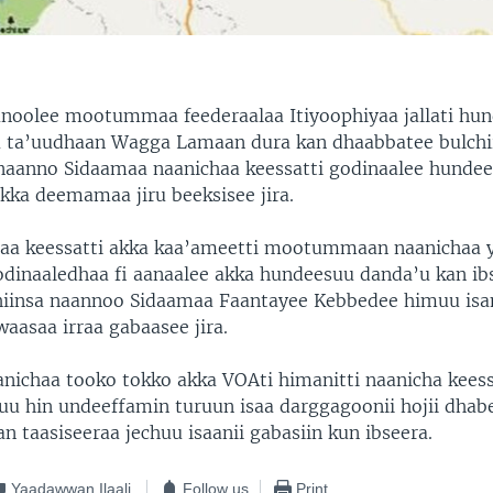
anoolee mootummaa feederaalaa Itiyoophiyaa jallati hu
a ta’uudhaan Wagga Lamaan dura kan dhaabbatee bulchi
anno Sidaamaa naanichaa keessatti godinaalee hundee
kka deemamaa jiru beeksisee jira.
haa keessatti akka kaa’ameetti mootummaan naanichaa 
odinaaledhaa fi aanaalee akka hundeesuu danda’u kan ib
iinsa naannoo Sidaamaa Faantayee Kebbedee himuu isa
aasaa irraa gabaasee jira.
aanichaa tooko tokko akka VOAti himanitti naanicha keess
tuu hin undeeffamin turuun isaa darggagoonii hojii dhab
 taasiseeraa jechuu isaanii gabasiin kun ibseera.
Yaadawwan Ilaali
Follow us
Print