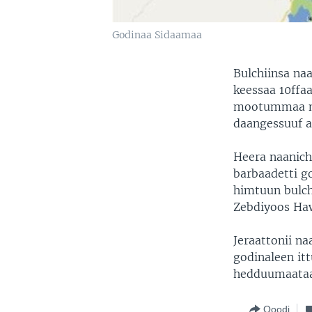
Godinaa Sidaamaa
Bulchiinsa na
keessaa 10ffa
mootummaa na
daangessuuf a
Heera naanic
barbaadetti g
himtuun bulch
Zebdiyoos Haw
Jeraattonii n
godinaleen it
hedduumaataan
Qoodi