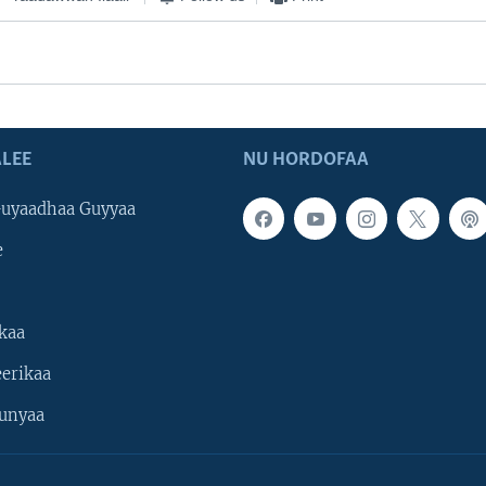
LEE
NU HORDOFAA
uyaadhaa Guyyaa
e
kaa
erikaa
unyaa