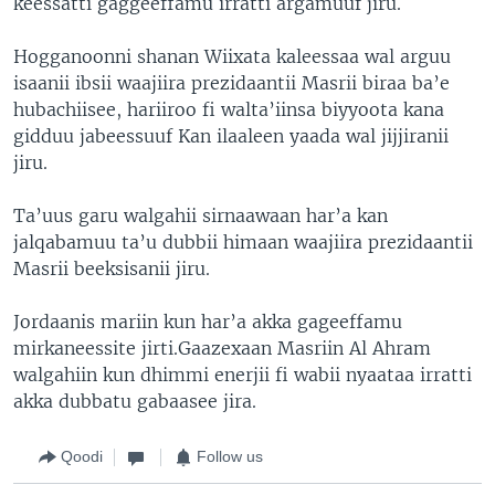
keessatti gaggeeffamu irratti argamuuf jiru.
Hogganoonni shanan Wiixata kaleessaa wal arguu
isaanii ibsii waajiira prezidaantii Masrii biraa ba’e
hubachiisee, hariiroo fi walta’iinsa biyyoota kana
gidduu jabeessuuf Kan ilaaleen yaada wal jijjiranii
jiru.
Ta’uus garu walgahii sirnaawaan har’a kan
jalqabamuu ta’u dubbii himaan waajiira prezidaantii
Masrii beeksisanii jiru.
Jordaanis mariin kun har’a akka gageeffamu
mirkaneessite jirti.Gaazexaan Masriin Al Ahram
walgahiin kun dhimmi enerjii fi wabii nyaataa irratti
akka dubbatu gabaasee jira.
Qoodi
Follow us