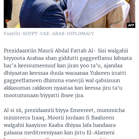
Faayilii-EGYPT-UAE-ARAB-DIPLOMACY
Prezidaantiin Masrii Abdal Fattah Al- Sisi walgahii
biyyoota Arabaa shan giddutti gaggeeffamu kibxata
har’a keessumeesuuf kan jiran yoo ta’u, ajandaa
dhiyaatan keessaa duula waraanaa Yukreen irratti
gaggeeffameen dhimma eneerjii wal qabsisuun
akkasumas rakkoon nyaataa kan keessa jiru ta’u
mootummaan biyyatti ibsee jira.
Al si sii, prezidaantii biyya Emeereet, mummicha
ministeera Iraaq, Mootii Jordaan fi Baahreen
walgahii kaayiroo Kaaba dhiyaa lafa handaara
galaana meditreeniyaan kan jirtu El-Alameni