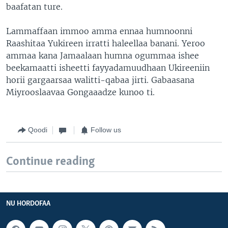
baafatan ture.
Lammaffaan immoo amma ennaa humnoonni
Raashitaa Yukireen irratti haleellaa banani. Yeroo
ammaa kana Jamaalaan humna ogummaa ishee
beekamaatti isheetti fayyadamuudhaan Ukireeniin
horii gargaarsaa walitti-qabaa jirti. Gabaasana
Miyrooslaavaa Gongaaadze kunoo ti.
Qoodi
Follow us
Continue reading
NU HORDOFAA