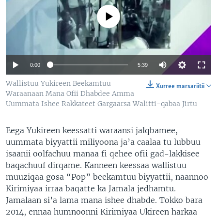
No media source currently available
0:00
5:39
Wallistuu Yukireen Beekamtuu
Xurree marsariitii
Waraanaan Mana Ofii Dhabdee Amma
Uummata Ishee Rakkateef Gargaarsa Walitti-qabaa Jirtu
Eega Yukireen keessatti waraansi jalqbamee,
uummata biyyattii miliyoona ja’a caalaa tu lubbuu
isaanii oolfachuu manaa fi qehee ofii gad-lakkisee
baqachuuf dirqame. Kanneen keessaa wallistuu
muuziqaa gosa “Pop” beekamtuu biyyattii, naannoo
Kirimiyaa irraa baqatte ka Jamala jedhamtu.
Jamalaan si’a lama mana ishee dhabde. Tokko bara
2014, ennaa humnoonni Kirimiyaa Ukireen harkaa