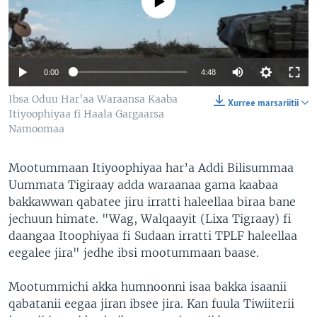
No media source currently available
0:00
4:48
Ibsa Oduu Har’aa Waraansa Kaaba
Xurree marsariitii
Itiyoophiyaa fi Haala Gargaarsa
Namoomaa
Mootummaan Itiyoophiyaa har’a Addi Bilisummaa
Uummata Tigiraay adda waraanaa gama kaabaa
bakkawwan qabatee jiru irratti haleellaa biraa bane
jechuun himate. "Wag, Walqaayit (Lixa Tigraay) fi
daangaa Itoophiyaa fi Sudaan irratti TPLF haleellaa
eegalee jira" jedhe ibsi mootummaan baase.
Mootummichi akka humnoonni isaa bakka isaanii
qabatanii eegaa jiran ibsee jira. Kan fuula Tiwiiterii