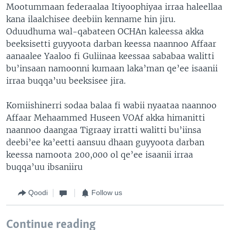
Mootummaan federaalaa Itiyoophiyaa irraa haleellaa
kana ilaalchisee deebiin kenname hin jiru.
Oduudhuma wal-qabateen OCHAn kaleessa akka
beeksisetti guyyoota darban keessa naannoo Affaar
aanaalee Yaaloo fi Guliinaa keessaa sababaa walitti
bu’insaan namoonni kumaan laka’man qe’ee isaanii
irraa buqqa’uu beeksisee jira.
Komiishinerri sodaa balaa fi wabii nyaataa naannoo
Affaar Mehaammed Huseen VOAf akka himanitti
naannoo daangaa Tigraay irratti walitti bu’iinsa
deebi’ee ka’eetti aansuu dhaan guyyoota darban
keessa namoota 200,000 ol qe’ee isaanii irraa
buqqa’uu ibsaniiru
Qoodi
Follow us
Continue reading