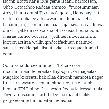
isaanii irratti har’a ibsa gama isaanii barreessan,
Obbo Getaachoo Raddaa ammoo, “mootummaan
Abiyyi humnoonni Tigraay Seqotaa, Hamdaayitii fi
deddebit dabalee addawwan hedduun haleellaa
bananii jiru, jechuun ibsi baase ija hawaasa addunyaa
duratti yakka irraa walaba of taasisuuf jecha oduu
dharaa uumee odeessu,” jedhuun mootummichi
jarreen Ertiraa waliin qindeeffachuun naannoo
sanatti ibsidda qabsiisuuf akka carraaqaa jiranitti
eeran.
Oduu kana dursee immooTPLF kaleessa
mootummaan federaalaa Itiyoophiyaa magaalaa
Maqalee keessatti haleellaa diroonii namoota nagaa
irratti raawwate jechuun himattee turte. Dubbi
himaan TPLF obbo Getaachoo Redaa kaleessa fuula
Tiwiitarii isaanii irratti haleellaa maalitti akka
geggeessame hin hubatamne jedhan.