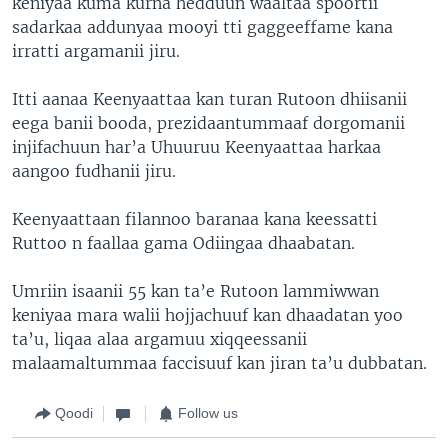
keniyaa kuma kurna hedduun waaltaa spoortii
sadarkaa addunyaa mooyi tti gaggeeffame kana
irratti argamanii jiru.
Itti aanaa Keenyaattaa kan turan Rutoon dhiisanii
eega banii booda, prezidaantummaaf dorgomanii
injifachuun har’a Uhuuruu Keenyaattaa harkaa
aangoo fudhanii jiru.
Keenyaattaan filannoo baranaa kana keessatti
Ruttoo n faallaa gama Odiingaa dhaabatan.
Umriin isaanii 55 kan ta’e Rutoon lammiwwan
keniyaa mara walii hojjachuuf kan dhaadatan yoo
ta’u, liqaa alaa argamuu xiqqeessanii
malaamaltummaa faccisuuf kan jiran ta’u dubbatan.
Qoodi
Follow us