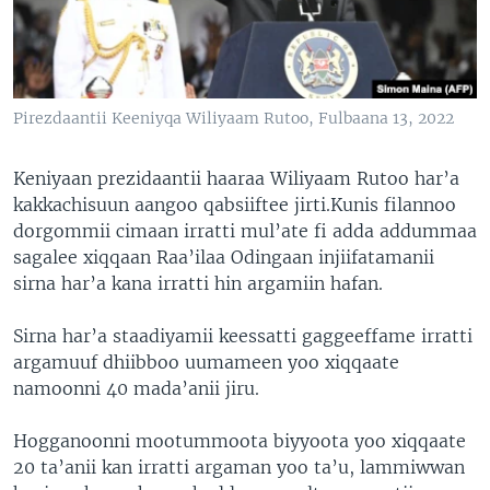
Pirezdaantii Keeniyqa Wiliyaam Rutoo, Fulbaana 13, 2022
Keniyaan prezidaantii haaraa Wiliyaam Rutoo har’a
kakkachisuun aangoo qabsiiftee jirti.Kunis filannoo
dorgommii cimaan irratti mul’ate fi adda addummaa
sagalee xiqqaan Raa’ilaa Odingaan injiifatamanii
sirna har’a kana irratti hin argamiin hafan.
Sirna har’a staadiyamii keessatti gaggeeffame irratti
argamuuf dhiibboo uumameen yoo xiqqaate
namoonni 40 mada’anii jiru.
Hogganoonni mootummoota biyyoota yoo xiqqaate
20 ta’anii kan irratti argaman yoo ta’u, lammiwwan