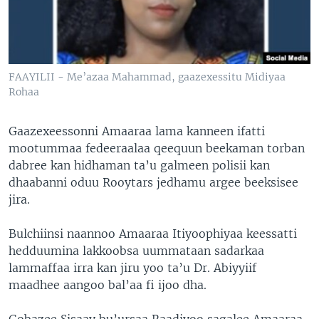
FAAYILII - Me’azaa Mahammad, gaazexessitu Midiyaa
Rohaa
Gaazexeessonni Amaaraa lama kanneen ifatti
mootummaa fedeeraalaa qeequun beekaman torban
dabree kan hidhaman ta’u galmeen polisii kan
dhaabanni oduu Rooytars jedhamu argee beeksisee
jira.
Bulchiinsi naannoo Amaaraa Itiyoophiyaa keessatti
hedduumina lakkoobsa uummataan sadarkaa
lammaffaa irra kan jiru yoo ta’u Dr. Abiyyiif
maadhee aangoo bal’aa fi ijoo dha.
Gobazee Sisaay bu’ursaa Raadiyoo sagalee Amaaraa