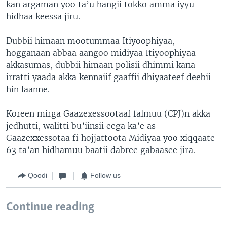
kan argaman yoo ta’u hangii tokko amma iyyu
hidhaa keessa jiru.
Dubbii himaan mootummaa Itiyoophiyaa,
hogganaan abbaa aangoo midiyaa Itiyoophiyaa
akkasumas, dubbii himaan polisii dhimmi kana
irratti yaada akka kennaiif gaaffii dhiyaateef deebii
hin laanne.
Koreen mirga Gaazexessootaaf falmuu (CPJ)n akka
jedhutti, walitti bu’iinsii eega ka’e as
Gaazexxessotaa fi hojjattoota Midiyaa yoo xiqqaate
63 ta’an hidhamuu baatii dabree gabaasee jira.
Qoodi
Follow us
Continue reading