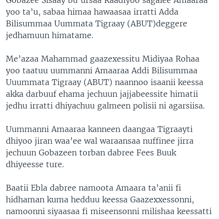
yoo ta’u, sabaa himaa hawaasaa irratti Adda
Bilisummaa Uummata Tigraay (ABUT)deggere
jedhamuun himatame.
Me’azaa Mahammad gaazexessitu Midiyaa Rohaa
yoo taatuu uummanni Amaaraa Addi Bilisummaa
Uuummata Tigraay (ABUT) naannoo isaanii keessa
akka darbuuf ehama jechuun jajjabeessite himatii
jedhu irratti dhiyachuu galmeen polisii ni agarsiisa.
Uummanni Amaaraa kanneen daangaa Tigraayti
dhiyoo jiran waa’ee wal waraansaa nuffinee jirra
jechuun Gobazeen torban dabree Fees Buuk
dhiyeesse ture.
Baatii Ebla dabree namoota Amaara ta’anii fi
hidhaman kuma hedduu keessa Gaazexxessonni,
namoonni siyaasaa fi miseensonni milishaa keessatti