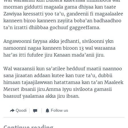
morman giddutti magaala gama dhiyaa kan taate
Zawiyaa keessatti yoo ta’u, gandeenii fi magaalaalee
kanneen biroo kanneen zayiita boba’an badhaadhoo
ta’n irratti dhiibbaa gochuuf gaggeeffama.
Angawoonni fayyaa akka jedhanti, siviloonni ykn
namoonni nagaa kanneen biroon 13 wal waraansa
har’as itti fufufee jiru Kanaan mada’anii jiru.
Wal waraansii kun sa’atilee hedduuf maatii naannoo
sana jiraatan addaan kutee kan ture ta’u, dubbii
himaan tajaajilawwan hatattamaa kan ta’an Maaleek
Merset ibsanii jiru.Amma iyyu siviloota gamasii
baasuuf yaalamaa akka jiru ibsan.
Qoodi
Follow us