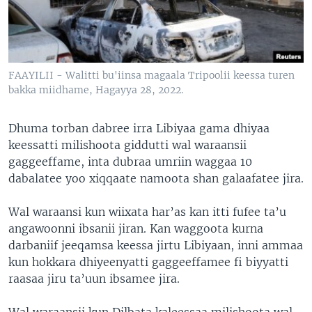
FAAYILII - Walitti bu'iinsa magaala Tripoolii keessa turen
bakka miidhame, Hagayya 28, 2022.
Dhuma torban dabree irra Libiyaa gama dhiyaa
keessatti milishoota giddutti wal waraansii
gaggeeffame, inta dubraa umriin waggaa 10
dabalatee yoo xiqqaate namoota shan galaafatee jira.
Wal waraansi kun wiixata har’as kan itti fufee ta’u
angawoonni ibsanii jiran. Kan waggoota kurna
darbaniif jeeqamsa keessa jirtu Libiyaan, inni ammaa
kun hokkara dhiyeenyatti gaggeeffamee fi biyyatti
raasaa jiru ta’uun ibsamee jira.
Wal waraansii kun Dilbata kaleessaa milishoota wal