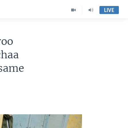
LIVE
roo
chaa
asame