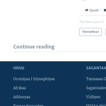
Qoodi
This item is part of
Itiyoophiyaa
Continue reading
ODUU
SAGANTAA
Oromiyaa I Itiyoophiyaa
Tamsaasa G
Afrikaa
Sagantaale
Addunyaa
Viidiyoo