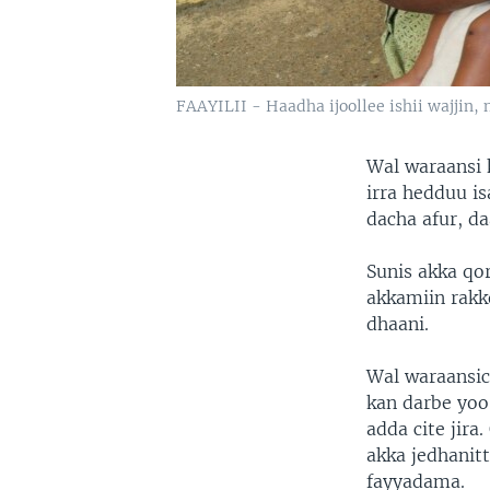
FAAYILII - Haadha ijoollee ishii wajjin, 
Wal waraansi 
irra hedduu is
dacha afur, da
Sunis akka qo
akkamiin rakk
dhaani.
Wal waraansic
kan darbe yoo 
adda cite ji
akka jedhanit
fayyadama.