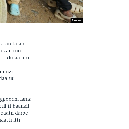
shan ta’ani
ra kan ture
ti du’aa jiru.
a’imman
ndaa’uu
waggoonni lama
ii fi baankii
baatii darbe
atti itti