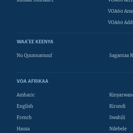
Kuusaa Suuraalee
VOA60 Afri
VOA60 Ame
VOA60 Add
WAA’EE KEENYA
Nu Quunnamuuf
Sagantaa R
VOA AFRIKAA
Learning English
Amharic
Kinyarwan
NU HORDOFAA
English
Kirundi
French
Swahili
Hausa
Ndebele
Afaanoota