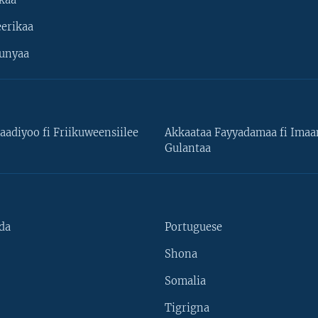
kaa
erikaa
unyaa
aadiyoo fi Friikuweensiilee
Akkaataa Fayyadamaa fi Ima
Gulantaa
da
Portuguese
Shona
Somalia
Tigrigna