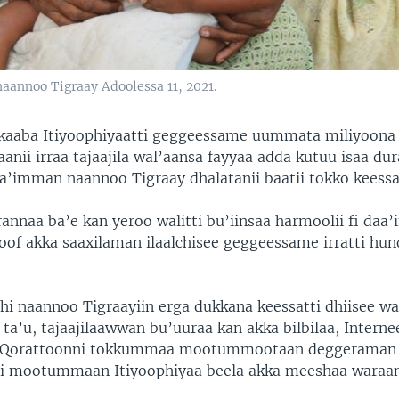
naannoo Tigraay Adoolessa 11, 2021.
kaaba Itiyoophiyaatti geggeessame uummata miliyoona 
aanii irraa tajaajila wal’aansa fayyaa adda kutuu isaa du
a’imman naannoo Tigraay dhalatanii baatii tokko keessat
rannaa ba’e kan yeroo walitti bu’iinsaa harmoolii fi da
oof akka saaxilaman ilaalchisee geggeessame irratti hu
hi naannoo Tigraayiin erga dukkana keessatti dhiisee 
ta’u, tajaajilaawwan bu’uuraa kan akka bilbilaa, Interneet
ra. Qorattoonni tokkummaa mootummootaan deggeraman 
ti mootummaan Itiyoophiyaa beela akka meeshaa waraana