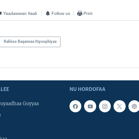
Yaadawwan Ilaali
Follow us
Print
Rakkoo Baqannaa Itiyoophiyaa
LEE
NU HORDOFAA
uyaadhaa Guyyaa
e