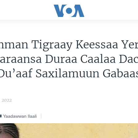
mman Tigraay Keessaa Ye
araansa Duraa Caalaa Da
 Du’aaf Saxilamuun Gaba
, 2022
Yaadawwan Ilaali