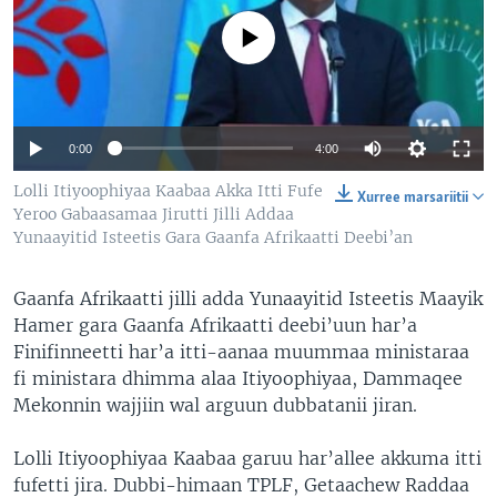
No media source currently available
0:00
4:00
Lolli Itiyoophiyaa Kaabaa Akka Itti Fufe
Xurree marsariitii
Yeroo Gabaasamaa Jirutti Jilli Addaa
Yunaayitid Isteetis Gara Gaanfa Afrikaatti Deebi’an
Gaanfa Afrikaatti jilli adda Yunaayitid Isteetis Maayik
Hamer gara Gaanfa Afrikaatti deebi’uun har’a
Finifinneetti har’a itti-aanaa muummaa ministaraa
fi ministara dhimma alaa Itiyoophiyaa, Dammaqee
Mekonnin wajjiin wal arguun dubbatanii jiran.
Lolli Itiyoophiyaa Kaabaa garuu har’allee akkuma itti
fufetti jira. Dubbi-himaan TPLF, Getaachew Raddaa