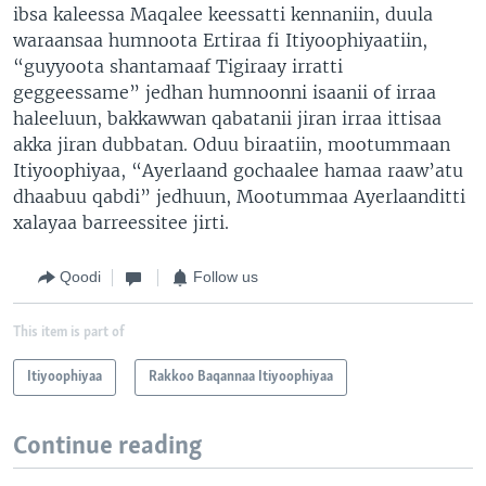
ibsa kaleessa Maqalee keessatti kennaniin, duula
waraansaa humnoota Ertiraa fi Itiyoophiyaatiin,
“guyyoota shantamaaf Tigiraay irratti
geggeessame” jedhan humnoonni isaanii of irraa
haleeluun, bakkawwan qabatanii jiran irraa ittisaa
akka jiran dubbatan. Oduu biraatiin, mootummaan
Itiyoophiyaa, “Ayerlaand gochaalee hamaa raaw’atu
dhaabuu qabdi” jedhuun, Mootummaa Ayerlaanditti
xalayaa barreessitee jirti.
Qoodi
Follow us
This item is part of
Itiyoophiyaa
Rakkoo Baqannaa Itiyoophiyaa
Continue reading