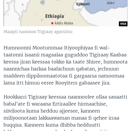
Maapii naannoo Tigraay agarsiisu
Humnoonni Mootummaa Itiyoophiyaa fi wal-
taatonni isaanii magaalaa guguddoo Tigiraay Kaabaa
keessa jiran keessaa tokko ka taate Shiree, humnoota
naannichaa harkaa baafachuun qabatan, jechuuun
maddeen dippiloomaatotaa fi gargaarsa namoomaa
lama itti himuu eeree Rooyiters gabaasee jira.
Hookkarri Tigiraay keessaa naannoolee ollaa sanaatti
babal’ate fi waraana Ertiraallee hirmaachise,
siiviloota kuma hedduu ajjeesee, kanneen
miliyoonotaan lakkaawaman manaa fi qehee irraa
buqqisa. Kanneen kuma dhibba hedduutti