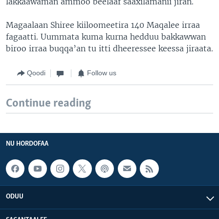
lakkaawaman ammoo beelaaf saaxilamanii jiran.
Magaalaan Shiree kiiloomeetira 140 Maqalee irraa
fagaatti. Uummata kuma kurna hedduu bakkawwan
biroo irraa buqqa’an tu itti dheeressee keessa jiraata.
Qoodi
Follow us
Continue reading
NU HORDOFAA
ODUU