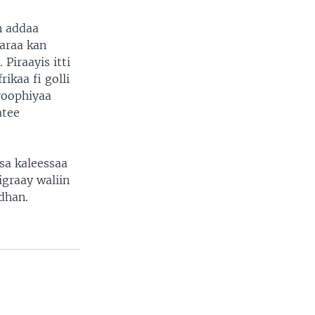
n addaa
garaa kan
 Piraayis itti
ikaa fi golli
yoophiyaa
atee
sa kaleessaa
igraay waliin
dhan.