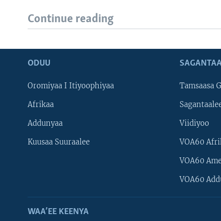
Continue reading
ODUU
SAGANTAA
Oromiyaa I Itiyoophiyaa
Tamsaasa G
Afrikaa
Sagantaale
Addunyaa
Viidiyoo
Kuusaa Suuraalee
VOA60 Afri
VOA60 Ame
VOA60 Add
WAA’EE KEENYA