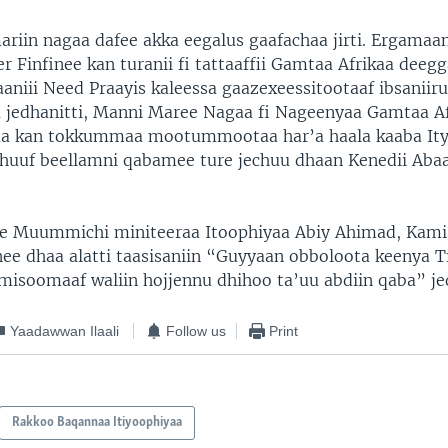
riin nagaa dafee akka eegalus gaafachaa jirti. Ergamaa
 Finfinee kan turanii fi tattaaffii Gamtaa Afrikaa deeg
aaniii Need Praayis kaleessa gaazexeessitootaaf ibsaniiru.
 jedhanitti, Manni Maree Nagaa fi Nageenyaa Gamtaa Afr
a kan tokkummaa mootummootaa har’a haala kaaba It
achuuf beellamni qabamee ture jechuu dhaan Kenedii Aba
e Muummichi miniteeraa Itoophiyaa Abiy Ahimad, Kami
nee dhaa alatti taasisaniin “Guyyaan obboloota keenya T
isoomaaf waliin hojjennu dhihoo ta’uu abdiin qaba” je
Yaadawwan Ilaali
Follow us
Print
Rakkoo Baqannaa Itiyoophiyaa