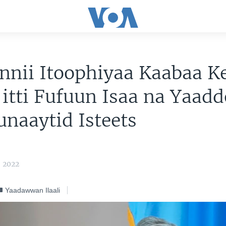
nnii Itoophiyaa Kaabaa K
itti Fufuun Isaa na Yaadd
Yunaaytid Isteets
, 2022
Yaadawwan Ilaali