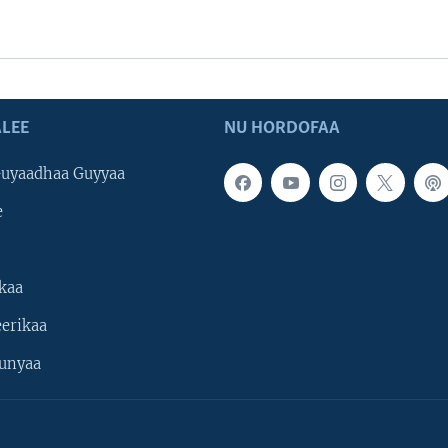
LEE
NU HORDOFAA
uyaadhaa Guyyaa
e
kaa
erikaa
unyaa