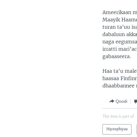
Ameerikaan ma
Maayik Haamer
turan ta’uu is
dabaluun akka
naga eegumsa
irratti mari’
gabaaseera.
Haa ta'u male
haasaa Finfin
dhaabbannee m
Qoodi
This item is part of
Itiyoophiyaa