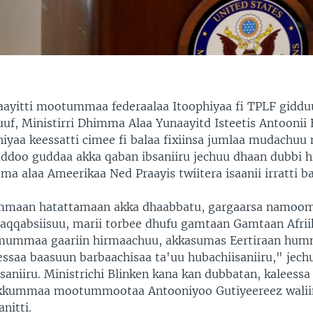
ayitti mootummaa federaalaa Itoophiyaa fi TPLF gidduutt
uuf, Ministirri Dhimma Alaa Yunaayitd Isteetis Antoonii B
hiyaa keessatti cimee fi balaa fixiinsa jumlaa mudachuu
aaddoo guddaa akka qaban ibsaniiru jechuu dhaan dubbi 
ma alaa Ameerikaa Ned Praayis twiitera isaanii irratti ba
ummaan hatattamaan akka dhaabbatu, gargaarsa namoo
aqqabsiisuu, marii torbee dhufu gamtaan Gamtaan Afri
amummaa gaariin hirmaachuu, akkasumas Eertiraan humn
essaa baasuun barbaachisaa ta'uu hubachiisaniiru," jech
saniiru. Ministrichi Blinken kana kan dubbatan, kalee
okkummaa mootummootaa Antooniyoo Gutiyeereez waliin
nitti.