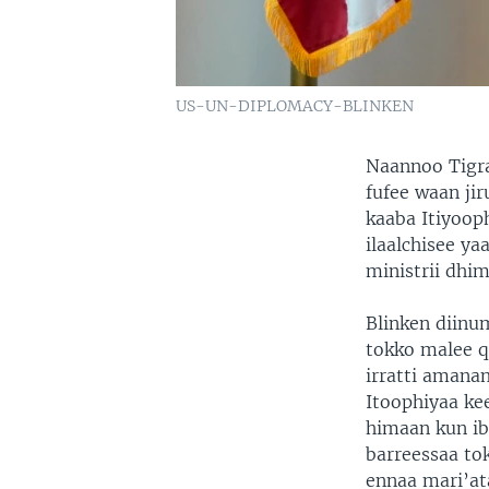
US-UN-DIPLOMACY-BLINKEN
Naannoo Tigra
fufee waan jir
kaaba Itiyoop
ilaalchisee y
ministrii dhim
Blinken diin
tokko malee q
irratti aman
Itoophiyaa ke
himaan kun ib
barreessaa t
ennaa mari’ata