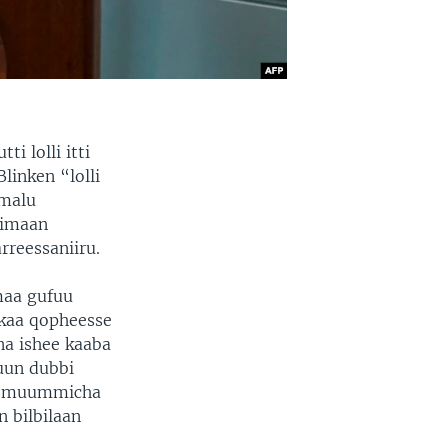
i lolli itti
linken “lolli
 malu
himaan
rreessaniiru.
maa gufuu
ikaa qopheesse
a ishee kaaba
uun dubbi
ssa muummicha
 bilbilaan