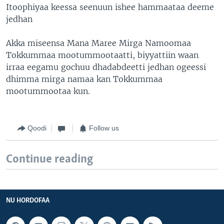
Itoophiyaa keessa seenuun ishee hammaataa deeme
jedhan
Akka miseensa Mana Maree Mirga Namoomaa
Tokkummaa mootummootaatti, biyyattiin waan
irraa eegamu gochuu dhadabdeetti jedhan ogeessi
dhimma mirga namaa kan Tokkummaa
mootummootaa kun.
Qoodi
Follow us
Continue reading
NU HORDOFAA