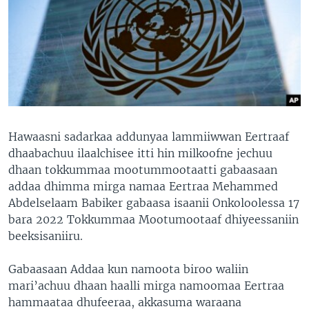
Hawaasni sadarkaa addunyaa lammiiwwan Eertraaf
dhaabachuu ilaalchisee itti hin milkoofne jechuu
dhaan tokkummaa mootummootaatti gabaasaan
addaa dhimma mirga namaa Eertraa Mehammed
Abdelselaam Babiker gabaasa isaanii Onkoloolessa 17
bara 2022 Tokkummaa Mootumootaaf dhiyeessaniin
beeksisaniiru.
Gabaasaan Addaa kun namoota biroo waliin
mari’achuu dhaan haalli mirga namoomaa Eertraa
hammaataa dhufeeraa, akkasuma waraana