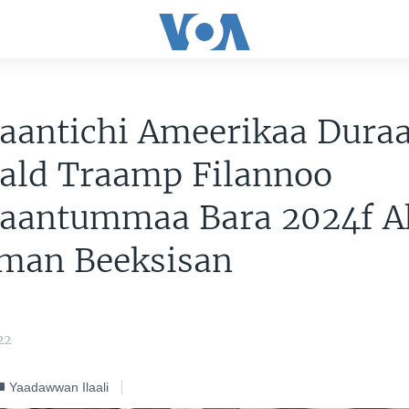
aantichi Ameerikaa Duraa
ald Traamp Filannoo
daantummaa Bara 2024f A
man Beeksisan
22
Yaadawwan Ilaali