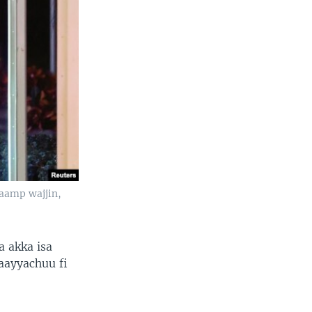
aamp wajjin,
 akka isa
aayyachuu fi