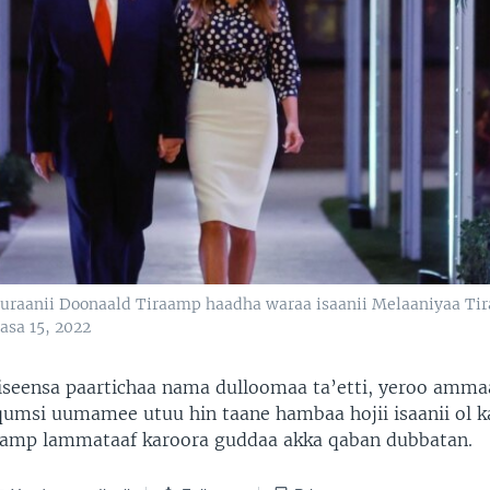
duraanii Doonaald Tiraamp haadha waraa isaanii Melaaniyaa Tir
asa 15, 2022
seensa paartichaa nama dulloomaa ta’etti, yeroo ammaa
qumsi uumamee utuu hin taane hambaa hojii isaanii ol k
aamp lammataaf karoora guddaa akka qaban dubbatan.