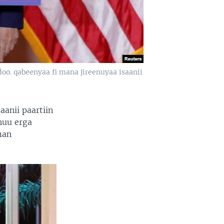
o. qabeenyaa fi mana jireenuyaa isaanii
aanii paartiin
huu erga
man