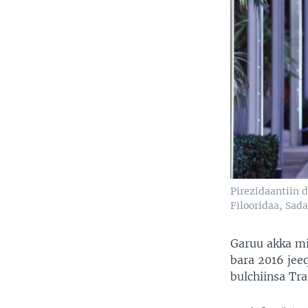
Pirezidaantiin 
Filooridaa, Sada
Garuu akka mi
bara 2016 jee
bulchiinsa Tr