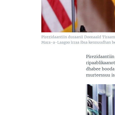
Pirezidaantiin duraanii Doonaald Tiraa
Mara-a-Laagoo irraa ibsa kennuudhan bee
Pirezidaantiin
ripaablikaano
dhabee booda
murteessuu is