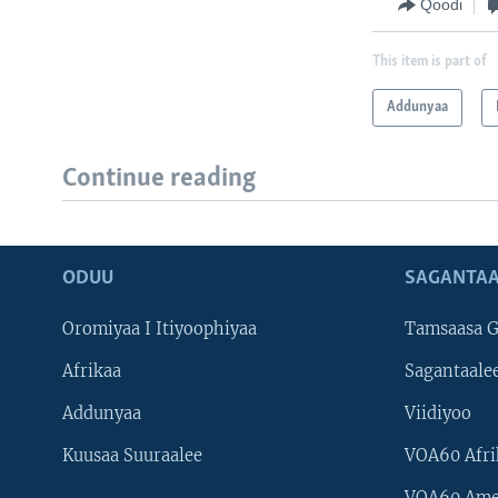
Qoodi
This item is part of
Addunyaa
Continue reading
ODUU
SAGANTAA
Oromiyaa I Itiyoophiyaa
Tamsaasa G
Afrikaa
Sagantaale
Addunyaa
Viidiyoo
Kuusaa Suuraalee
VOA60 Afri
VOA60 Ame