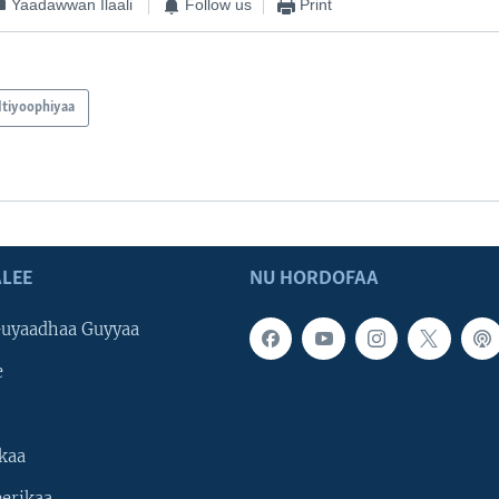
Yaadawwan Ilaali
Follow us
Print
Itiyoophiyaa
LEE
NU HORDOFAA
uyaadhaa Guyyaa
e
kaa
erikaa