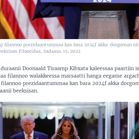
mp filannoo prezidaantummaa kan bara 2024f akka dorgoman iddo
ksisan Filooridaa, Sadaasa. 15, 2022
 duraanii Doonaald Tiraamp Kibxata kaleessaa paartiin is
taa filannoo walakkeessa marsaatti hanga eegame argac
 filannoo prezidaantummaa kan bara 2024f akka dorgo
aanii beeksisan.