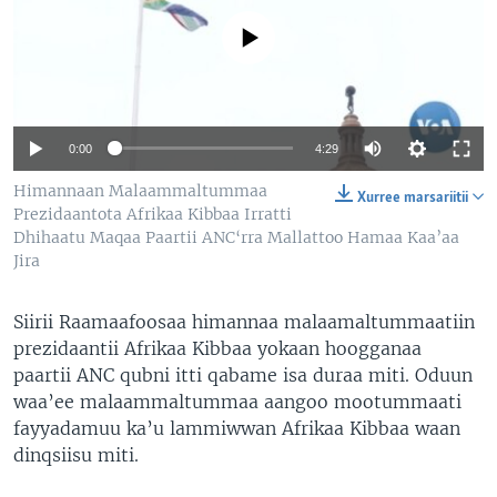
No media source currently available
0:00
4:29
Himannaan Malaammaltummaa
Xurree marsariitii
Prezidaantota Afrikaa Kibbaa Irratti
Dhihaatu Maqaa Paartii ANC‘rra Mallattoo Hamaa Kaa’aa
Jira
Siirii Raamaafoosaa himannaa malaamaltummaatiin
prezidaantii Afrikaa Kibbaa yokaan hoogganaa
paartii ANC qubni itti qabame isa duraa miti. Oduun
waa’ee malaammaltummaa aangoo mootummaati
fayyadamuu ka’u lammiwwan Afrikaa Kibbaa waan
dinqsiisu miti.