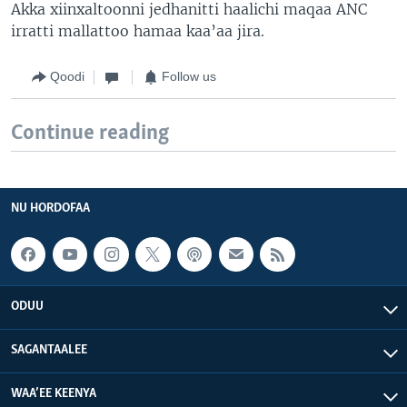
Akka xiinxaltoonni jedhanitti haalichi maqaa ANC
irratti mallattoo hamaa kaa’aa jira.
Qoodi
Follow us
Continue reading
NU HORDOFAA
ODUU
SAGANTAALEE
WAA’EE KEENYA