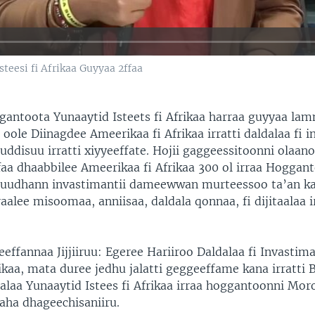
eesi fi Afrikaa Guyyaa 2ffaa
ntoota Yunaaytid Isteets fi Afrikaa harraa guyyaa lam
ole Diinagdee Ameerikaa fi Afrikaa irratti daldalaa fi i
ddisuu irratti xiyyeeffate. Hojii gaggeessitoonni olaano
a dhaabbilee Ameerikaa fi Afrikaa 300 ol irraa Hogganto
huudhann invastimantii dameewwan murteessoo ta’an k
aalee misoomaa, anniisaa, daldala qonnaa, fi dijitaalaa i
leeffannaa Jijjiiruu: Egeree Hariiroo Daldalaa fi Invastim
frikaa, mata duree jedhu jalatti geggeeffame kana irratti
alaa Yunaaytid Istees fi Afrikaa irraa hoggantoonni Mor
aha dhageechisaniiru.