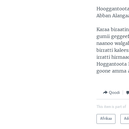
Hooggantoota 
Abban Alangaa
Karaa biraatin
gumii geggee
naanoo walgah
birratti kalee
irratti hirma
Hoggantoota I
goone amma a
Qoodi
This item is part of
Afrikaa
Ad