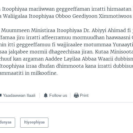
Itoophiyaa mariiwwan geggeeffaman irratti hirmaatan 
 Waliigalaa Itoophiyaa Obboo Geediyoon Ximmotiwoos 
 Muummeen Ministiraa Itoophiyaa Dr. Abiyyi Ahimad fi jil
ffamaa jiru irratti affeerramuu mormuudhan haawaasni
in itti geggeeffamuu fi wajjiraalee motummaa Yunaayti
ssaa jalqabee mormii dhageechisaa jiran. Kutaa Minisootaa
achuuf kan argaman Aaddee Layilaa Abbaa Waarii dubbisn
toophiyaa irraa dhufan dhimmoota kana irratti dubbisuu
mmaatiti in milkoofine.
Yaadawwan Ilaali
Follow us
Print
dunyaa
Itiyoophiyaa