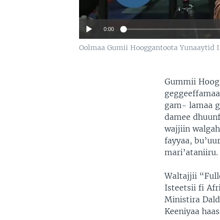
0:00
Oolmaa Gumii Hooggantoota Yunaaytid Ist
Gummii Hoogga
geggeeffamaa o
gam- lamaa gu
damee dhuunfa
wajjiin walga
fayyaa, bu’uur
mari’ataniiru.
Waltajjii “Ful
Isteetsii fi A
Ministira Dald
Keeniyaa haas