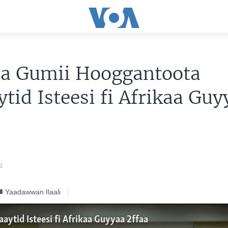
a Gumii Hooggantoota
tid Isteesi fi Afrikaa Guy
2
Yaadawwan Ilaali
tid Isteesi fi Afrikaa Guyyaa 2ffaa