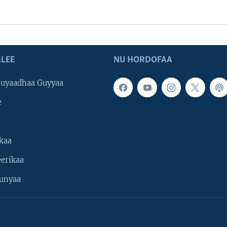
LEE
NU HORDOFAA
uyaadhaa Guyyaa
e
kaa
erikaa
unyaa