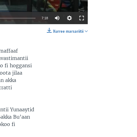
7:18
Xurree marsariitii
EMBED
SHARE
maffaaf
nvastimantii
o fi hoggansi
ota jilaa
an akka
rratti
antii Yunaaytid
 Bakka Bu’aan
okoo fi