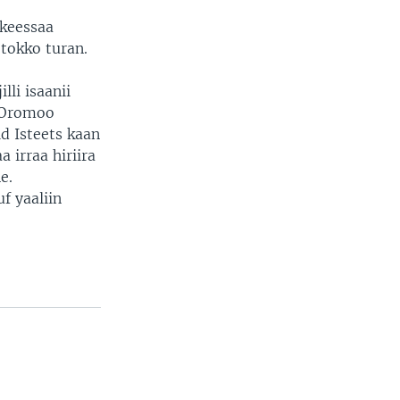
keessaa
tokko turan.
li isaanii
 Oromoo
d Isteets kaan
 irraa hiriira
e.
f yaaliin