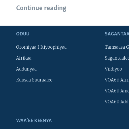
Continue reading
ODUU
SAGANTAA
Oromiyaa I Itiyoophiyaa
Tamsaasa G
Afrikaa
Sagantaale
Addunyaa
Viidiyoo
Kuusaa Suuraalee
VOA60 Afri
VOA60 Ame
VOA60 Add
WAA’EE KEENYA