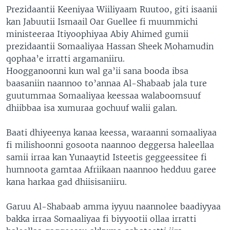
Prezidaantii Keeniyaa Wiiliyaam Ruutoo, giti isaanii
kan Jabuutii Ismaail Oar Guellee fi muummichi
ministeeraa Itiyoophiyaa Abiy Ahimed gumii
prezidaantii Somaaliyaa Hassan Sheek Mohamudin
qophaa’e irratti argamaniiru.
Hoogganoonni kun wal ga’ii sana booda ibsa
baasaniin naannoo to’annaa Al-Shabaab jala ture
guutummaa Somaaliyaa keessaa walaboomsuuf
dhiibbaa isa xumuraa gochuuf walii galan.
Baati dhiyeenya kanaa keessa, waraanni somaaliyaa
fi milishoonni gosoota naannoo deggersa haleellaa
samii irraa kan Yunaaytid Isteetis geggeessitee fi
humnoota gamtaa Afriikaan naannoo hedduu garee
kana harkaa gad dhiisisaniiru.
Garuu Al-Shabaab amma iyyuu naannolee baadiyyaa
bakka irraa Somaaliyaa fi biyyootii ollaa irratti