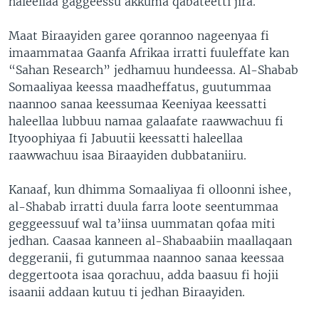
haleellaa gaggeessu akkuma qabateetti jira.
Maat Biraayiden garee qorannoo nageenyaa fi
imaammataa Gaanfa Afrikaa irratti fuuleffate kan
“Sahan Research” jedhamuu hundeessa. Al-Shabab
Somaaliyaa keessa maadheffatus, guutummaa
naannoo sanaa keessumaa Keeniyaa keessatti
haleellaa lubbuu namaa galaafate raawwachuu fi
Ityoophiyaa fi Jabuutii keessatti haleellaa
raawwachuu isaa Biraayiden dubbataniiru.
Kanaaf, kun dhimma Somaaliyaa fi olloonni ishee,
al-Shabab irratti duula farra loote seentummaa
geggeessuuf wal ta’iinsa uummatan qofaa miti
jedhan. Caasaa kanneen al-Shabaabiin maallaqaan
deggeranii, fi gutummaa naannoo sanaa keessaa
deggertoota isaa qorachuu, adda baasuu fi hojii
isaanii addaan kutuu ti jedhan Biraayiden.