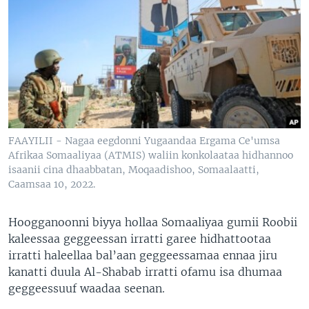
FAAYILII - Nagaa eegdonni Yugaandaa Ergama Ce'umsa
Afrikaa Somaaliyaa (ATMIS) waliin konkolaataa hidhannoo
isaanii cina dhaabbatan, Moqaadishoo, Somaalaatti,
Caamsaa 10, 2022.
Hoogganoonni biyya hollaa Somaaliyaa gumii Roobii
kaleessaa geggeessan irratti garee hidhattootaa
irratti haleellaa bal’aan geggeessamaa ennaa jiru
kanatti duula Al-Shabab irratti ofamu isa dhumaa
geggeessuuf waadaa seenan.