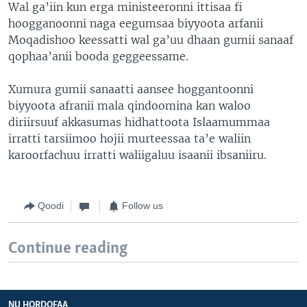
Wal ga’iin kun erga ministeeronni ittisaa fi
hoogganoonni naga eegumsaa biyyoota arfanii
Moqadishoo keessatti wal ga’uu dhaan gumii sanaaf
qophaa’anii booda geggeessame.
Xumura gumii sanaatti aansee hoggantoonni
biyyoota afranii mala qindoomina kan waloo
diriirsuuf akkasumas hidhattoota Islaamummaa
irratti tarsiimoo hojii murteessaa ta’e waliin
karoorfachuu irratti waliigaluu isaanii ibsaniiru.
Qoodi
Follow us
Continue reading
NU HORDOFAA