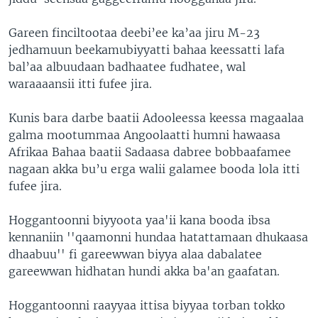
Gareen finciltootaa deebi’ee ka’aa jiru M-23
jedhamuun beekamubiyyatti bahaa keessatti lafa
bal’aa albuudaan badhaatee fudhatee, wal
waraaaansii itti fufee jira.
Kunis bara darbe baatii Adooleessa keessa magaalaa
galma mootummaa Angoolaatti humni hawaasa
Afrikaa Bahaa baatii Sadaasa dabree bobbaafamee
nagaan akka bu’u erga walii galamee booda lola itti
fufee jira.
Hoggantoonni biyyoota yaa'ii kana booda ibsa
kennaniin ''qaamonni hundaa hatattamaan dhukaasa
dhaabuu'' fi gareewwan biyya alaa dabalatee
gareewwan hidhatan hundi akka ba'an gaafatan.
Hoggantoonni raayyaa ittisa biyyaa torban tokko