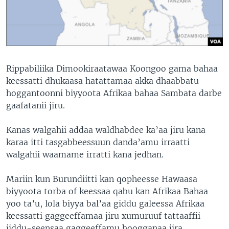
Rippabiliika Dimookiraatawaa Koongoo gama bahaa
keessatti dhukaasa hatattamaa akka dhaabbatu
hoggantoonni biyyoota Afrikaa bahaa Sambata darbe
gaafatanii jiru.
Kanas walgahii addaa waldhabdee ka’aa jiru kana
karaa itti tasgabbeessuun danda’amu irraatti
walgahii waamame irratti kana jedhan.
Mariin kun Burundiitti kan qopheesse Hawaasa
biyyoota torba of keessaa qabu kan Afrikaa Bahaa
yoo ta’u, lola biyya bal’aa giddu galeessa Afrikaa
keessatti gaggeeffamaa jiru xumuruuf tattaaffii
jiddu-seensaa gaggeeffamu hoogganaa jira.