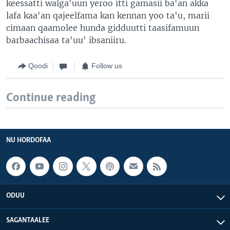
keessatti walga'uun yeroo itti gamasii ba'an akka
lafa kaa'an qajeelfama kan kennan yoo ta'u, marii
cimaan qaamolee hunda gidduutti taasifamuun
barbaachisaa ta'uu' ibsaniiru.
Qoodi
Follow us
Continue reading
NU HORDOFAA
ODUU
SAGANTAALEE